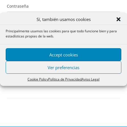
Contraseña
Sí, también usamos cookies
Principalmente usamos las cookies para que todo funcione bien y para
estadísticas propias de la web.
Recuérdame
Accept cookies
Acceder
Ver preferencias
Registro
Cookie Policy
Política de Privacidad
Aviso Legal
¿Has olvidado tu contraseña?