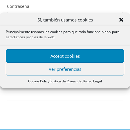
Contraseña
Sí, también usamos cookies
Principalmente usamos las cookies para que todo funcione bien y para
estadísticas propias de la web.
Recuérdame
Accept cookies
Acceder
Ver preferencias
Registro
Cookie Policy
Política de Privacidad
Aviso Legal
¿Has olvidado tu contraseña?