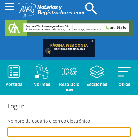
Portada
Normas
Resolucio
Secciones
Otros
nes
Log In
Nombre de usuario o correo electrónico