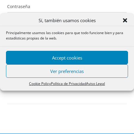
Contraseña
Sí, también usamos cookies
Principalmente usamos las cookies para que todo funcione bien y para
estadísticas propias de la web.
Recuérdame
Accept cookies
Acceder
Ver preferencias
Registro
Cookie Policy
Política de Privacidad
Aviso Legal
¿Has olvidado tu contraseña?