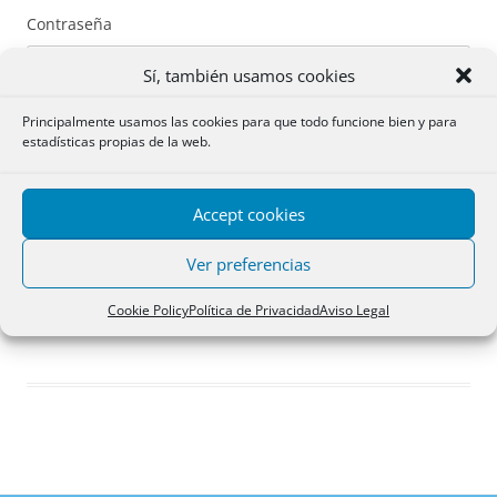
Contraseña
Sí, también usamos cookies
Principalmente usamos las cookies para que todo funcione bien y para
estadísticas propias de la web.
Recuérdame
Accept cookies
Acceder
Ver preferencias
Registro
Cookie Policy
Política de Privacidad
Aviso Legal
¿Has olvidado tu contraseña?