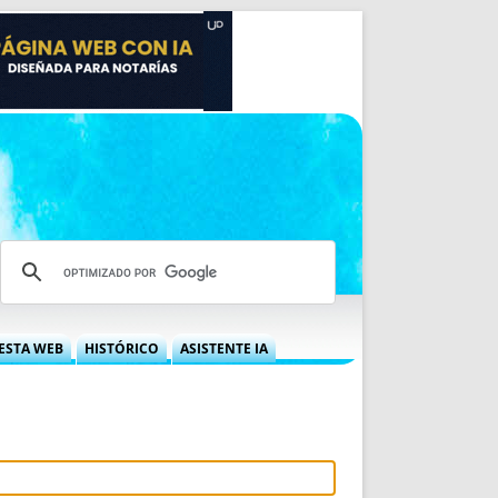
ESTA WEB
HISTÓRICO
ASISTENTE IA
A DGRN
QUÉ OFRECEMOS
 NIF
IDEARIO WEB
 LABORAL
QUIÉNES SOMOS
ÁBILES
HISTORIA