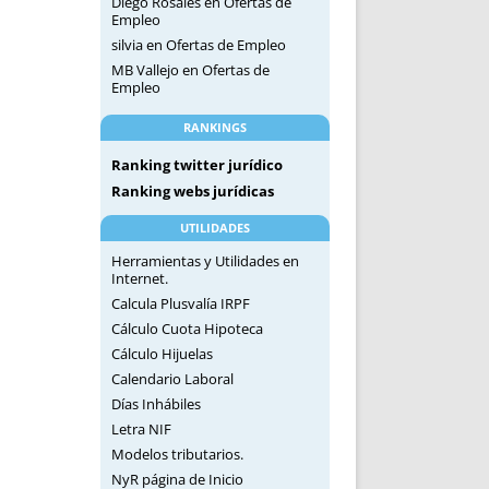
Diego Rosales
en
Ofertas de
Empleo
silvia
en
Ofertas de Empleo
MB Vallejo
en
Ofertas de
Empleo
RANKINGS
Ranking twitter jurídico
Ranking webs jurídicas
UTILIDADES
Herramientas y Utilidades en
Internet.
Calcula Plusvalía IRPF
Cálculo Cuota Hipoteca
Cálculo Hijuelas
Calendario Laboral
Días Inhábiles
Letra NIF
Modelos tributarios.
NyR página de Inicio