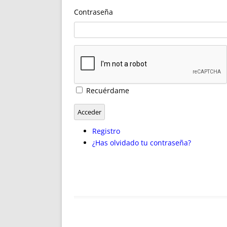
ENRIQUECIDAS
TITULARES 
Contraseña
NO DESESPERES
CAT
A MANO
SUCESIONES 
FUTURAS NORMAS
GEORREFE
ALQUILE
TRI
LH Y C
Recuérdame
¿SABIA
FRANCI
Acceder
BÚSQUED
Registro
¿Has olvidado tu contraseña?