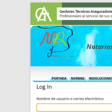
Notarios
PORTADA
NORMAS
RESOLUCIONE
Log In
MÁS USADAS (CUADRO)
INFORMES 
INFORMES MENSUALES
VOCES P
Nombre de usuario o correo electrónico
MÁS DESTACADAS
VOCES M
TITULARES DESDE 2002
TITULARES