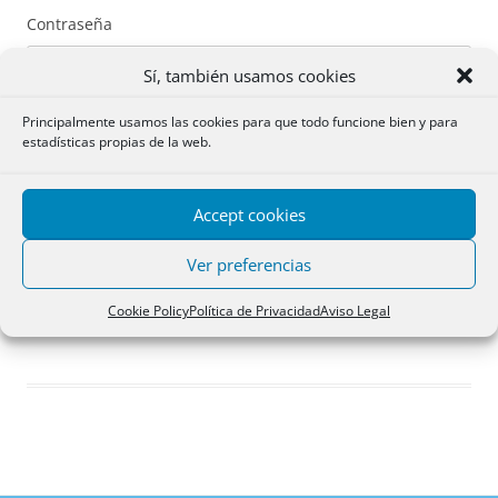
Contraseña
Sí, también usamos cookies
Principalmente usamos las cookies para que todo funcione bien y para
estadísticas propias de la web.
Recuérdame
Accept cookies
Acceder
Ver preferencias
Registro
Cookie Policy
Política de Privacidad
Aviso Legal
¿Has olvidado tu contraseña?