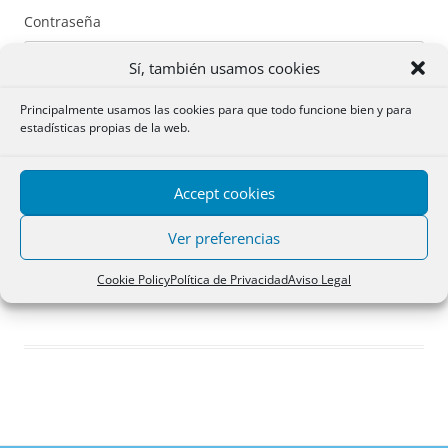
Contraseña
Sí, también usamos cookies
Principalmente usamos las cookies para que todo funcione bien y para
estadísticas propias de la web.
Recuérdame
Accept cookies
Acceder
Ver preferencias
Registro
Cookie Policy
Política de Privacidad
Aviso Legal
¿Has olvidado tu contraseña?