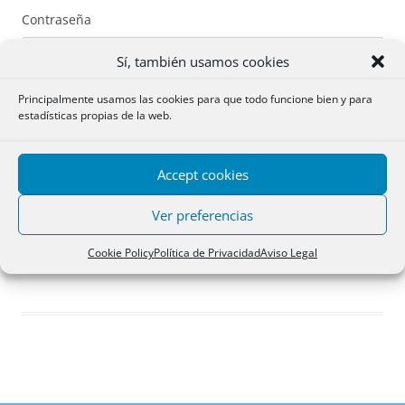
Contraseña
Sí, también usamos cookies
Principalmente usamos las cookies para que todo funcione bien y para
estadísticas propias de la web.
Recuérdame
Accept cookies
Acceder
Ver preferencias
Registro
Cookie Policy
Política de Privacidad
Aviso Legal
¿Has olvidado tu contraseña?