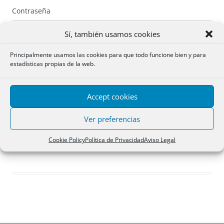
Contraseña
Sí, también usamos cookies
Principalmente usamos las cookies para que todo funcione bien y para
estadísticas propias de la web.
Recuérdame
Accept cookies
Acceder
Ver preferencias
Registro
Cookie Policy
Política de Privacidad
Aviso Legal
¿Has olvidado tu contraseña?