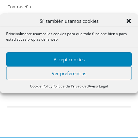
Contraseña
Sí, también usamos cookies
Principalmente usamos las cookies para que todo funcione bien y para
estadísticas propias de la web.
Recuérdame
Accept cookies
Acceder
Ver preferencias
Registro
Cookie Policy
Política de Privacidad
Aviso Legal
¿Has olvidado tu contraseña?