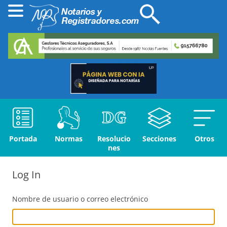
Portada
Normas
Resolucio
Secciones
Otros
nes
Log In
Nombre de usuario o correo electrónico