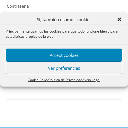
Contraseña
Sí, también usamos cookies
Principalmente usamos las cookies para que todo funcione bien y para
estadísticas propias de la web.
Recuérdame
Accept cookies
Acceder
Ver preferencias
Registro
Cookie Policy
Política de Privacidad
Aviso Legal
¿Has olvidado tu contraseña?