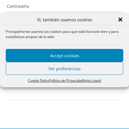
Contraseña
Sí, también usamos cookies
Principalmente usamos las cookies para que todo funcione bien y para
estadísticas propias de la web.
Recuérdame
Accept cookies
Acceder
Ver preferencias
Registro
Cookie Policy
Política de Privacidad
Aviso Legal
¿Has olvidado tu contraseña?