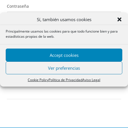
Contraseña
Sí, también usamos cookies
Principalmente usamos las cookies para que todo funcione bien y para
estadísticas propias de la web.
Recuérdame
Accept cookies
Acceder
Ver preferencias
Registro
Cookie Policy
Política de Privacidad
Aviso Legal
¿Has olvidado tu contraseña?