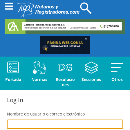
Portada
Normas
Resolucio
Secciones
Otros
nes
Log In
Nombre de usuario o correo electrónico