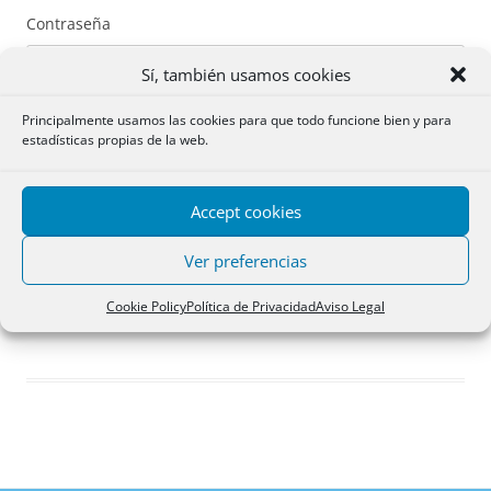
Contraseña
Sí, también usamos cookies
Principalmente usamos las cookies para que todo funcione bien y para
estadísticas propias de la web.
Recuérdame
Accept cookies
Acceder
Ver preferencias
Registro
Cookie Policy
Política de Privacidad
Aviso Legal
¿Has olvidado tu contraseña?