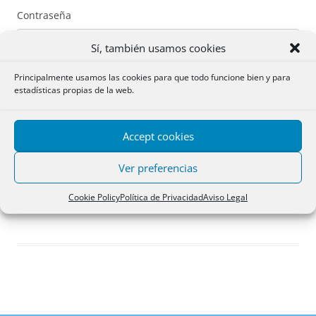
Contraseña
Sí, también usamos cookies
Principalmente usamos las cookies para que todo funcione bien y para
estadísticas propias de la web.
Recuérdame
Accept cookies
Acceder
Ver preferencias
Registro
Cookie Policy
Política de Privacidad
Aviso Legal
¿Has olvidado tu contraseña?