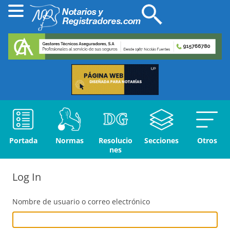
Portada
Normas
Resolucio
Secciones
Otros
nes
Log In
Nombre de usuario o correo electrónico