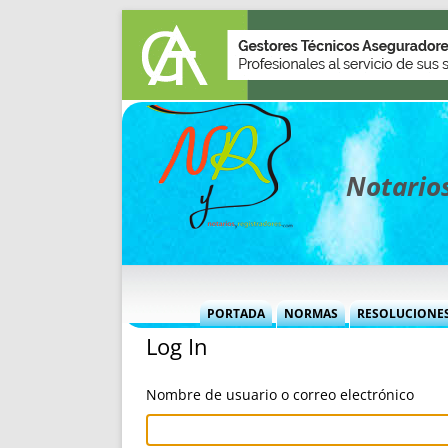
Notarios
PORTADA
NORMAS
RESOLUCIONE
Log In
MÁS USADAS (CUADRO)
INFORMES 
INFORMES MENSUALES
VOCES P
Nombre de usuario o correo electrónico
MÁS DESTACADAS
VOCES M
TITULARES DESDE 2002
TITULARES