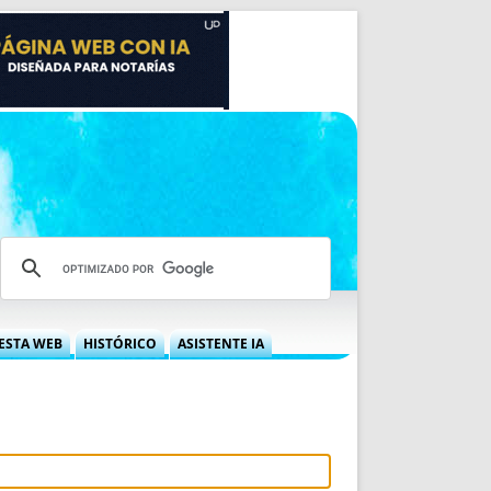
ESTA WEB
HISTÓRICO
ASISTENTE IA
A DGRN
QUÉ OFRECEMOS
 NIF
IDEARIO WEB
 LABORAL
QUIÉNES SOMOS
ÁBILES
HISTORIA