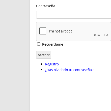
ENRIQUECIDAS
TITULARES 
Contraseña
NO DESESPERES
CAT
A MANO
SUCESIONES 
FUTURAS NORMAS
GEORREFE
ALQUILE
TRI
LH Y C
Recuérdame
¿SABIA
FRANCI
Acceder
BÚSQUED
Registro
¿Has olvidado tu contraseña?