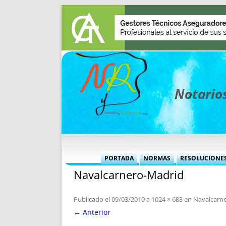
Notarios
PORTADA
NORMAS
RESOLUCIONE
Navalcarnero-Madrid
MÁS USADAS (CUADRO)
INFORMES 
INFORMES MENSUALES
VOCES P
Publicado el
09/03/2019
a
1024 × 683
en
Navalcarn
MÁS DESTACADAS
VOCES M
← Anterior
TITULARES DESDE 2002
TITULARES