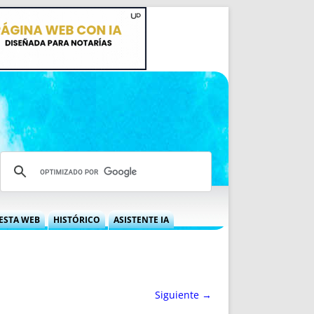
ESTA WEB
HISTÓRICO
ASISTENTE IA
A DGRN
QUÉ OFRECEMOS
 NIF
IDEARIO WEB
 LABORAL
QUIÉNES SOMOS
Siguiente →
ÁBILES
HISTORIA