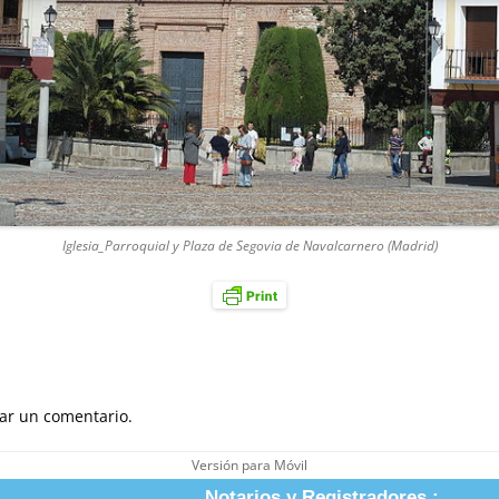
Iglesia_Parroquial y Plaza de Segovia de Navalcarnero (Madrid)
ar un comentario.
Versión para Móvil
Notarios y Registradores :