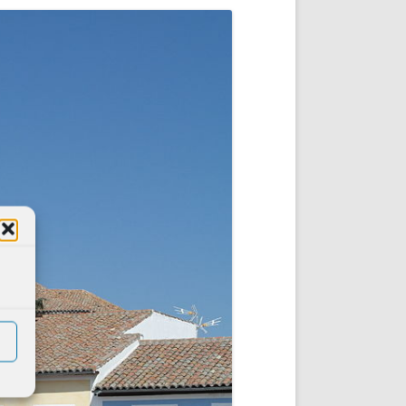
DE INICIO
PREMIO NYR
VORITOS
CONVENCIONES ANUALES
A IRPF
NUEVA ETAPA
AS
POLÍTICA DE PRIVACIDAD
IJUELAS
AVISO LEGAL
POTECA
REPORTAR INCIDENCIA
PERES
LOGOTIPO
CES
ENTREVISTAS
SONRISA
ENVÍA CORREO
CANALES DE VÍDEO