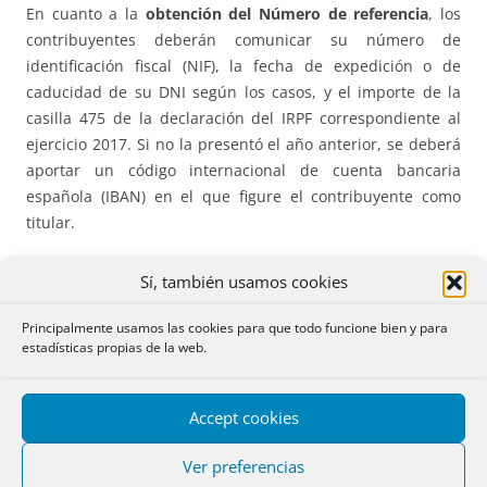
En cuanto a la
obtención del Número de referencia
, los
contribuyentes deberán comunicar su número de
identificación fiscal (NIF), la fecha de expedición o de
caducidad de su DNI según los casos, y el importe de la
casilla 475 de la declaración del IRPF correspondiente al
ejercicio 2017. Si no la presentó el año anterior, se deberá
aportar un código internacional de cuenta bancaria
española (IBAN) en el que figure el contribuyente como
titular.
Los contribuyentes, una vez hayan accedido a su borrador,
Sí, también usamos cookies
podrán confirmar y presentar el borrador de declaración o,
en su caso,
modificarlo, confirmarlo y presentarlo
.
Principalmente usamos las cookies para que todo funcione bien y para
estadísticas propias de la web.
Para
modificar el borrador
, tiene las siguientes opciones:
Accept cookies
-por medios electrónicos en la
sede de la AEAT
Ver preferencias
– por medios electrónicos a través del
teléfono
91 535 68