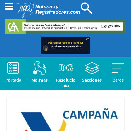
Portada
Normas
Resolucio
Secciones
Otros
nes