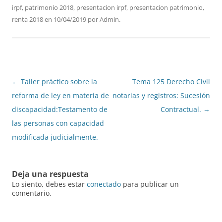
irpf
,
patrimonio 2018
,
presentacion irpf
,
presentacion patrimonio
,
renta 2018
en
10/04/2019
por
Admin
.
Navegación
←
Taller práctico sobre la
Tema 125 Derecho Civil
de
reforma de ley en materia de
notarias y registros: Sucesión
entradas
discapacidad:Testamento de
Contractual.
→
las personas con capacidad
modificada judicialmente.
Deja una respuesta
Lo siento, debes estar
conectado
para publicar un
comentario.