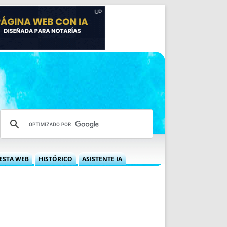
ESTA WEB
HISTÓRICO
ASISTENTE IA
A DGRN
QUÉ OFRECEMOS
 NIF
IDEARIO WEB
 LABORAL
QUIÉNES SOMOS
ÁBILES
HISTORIA