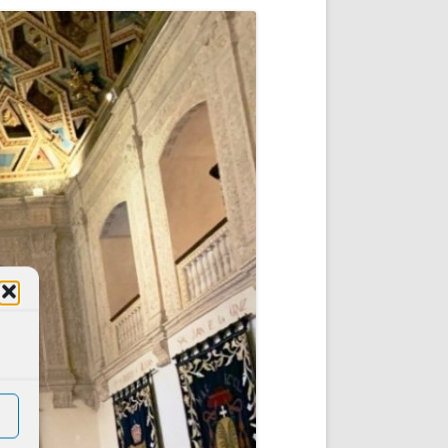
DE INICIO
PREMIO NYR
VORITOS
CONVENCIONES ANUALES
A IRPF
NUEVA ETAPA
AS
POLÍTICA DE PRIVACIDAD
IJUELAS
AVISO LEGAL
POTECA
REPORTAR INCIDENCIA
PERES
LOGOTIPO
CES
ENTREVISTAS
SONRISA
ENVÍA CORREO
CANALES DE VÍDEO