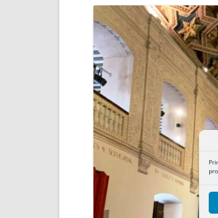
ENRIQUECIDAS
TITULARES 
NO DESESPERES
CAT
A MANO
SUCESIONES 
FUTURAS NORMAS
GEORREFE
ALQUILE
TRI
LH Y C
¿SABIA
FRANCI
BÚSQUED
Pri
pro