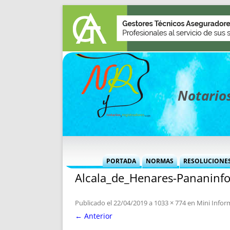
Notarios
PORTADA
NORMAS
RESOLUCIONE
Alcala_de_Henares-Pananinfo
MÁS USADAS (CUADRO)
INFORMES 
INFORMES MENSUALES
VOCES P
Publicado el
22/04/2019
a
1033 × 774
en
Mini Info
MÁS DESTACADAS
VOCES M
← Anterior
TITULARES DESDE 2002
TITULARES