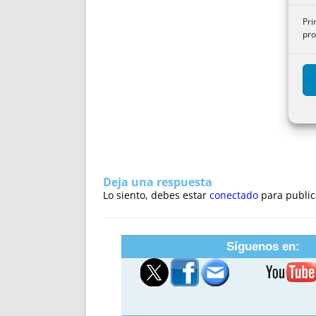
ENRIQUECIDAS
TITULARES 
NO DESESPERES
CAT
Pri
pro
A MANO
SUCESIONES 
FUTURAS NORMAS
GEORREFE
ALQUILE
TRI
LH Y C
¿SABIA
FRANCI
BÚSQUED
Deja una respuesta
Lo siento, debes estar
conectado
para public
Síguenos en: