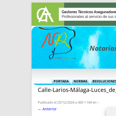
Notarios
PORTADA
NORMAS
RESOLUCIONE
Calle-Larios-Málaga-Luces_d
MÁS USADAS (CUADRO)
INFORMES 
INFORMES MENSUALES
VOCES P
Publicado el
25/12/2024
a
300 × 169
en
–
.
MÁS DESTACADAS
VOCES M
← Anterior
TITULARES DESDE 2002
TITULARES