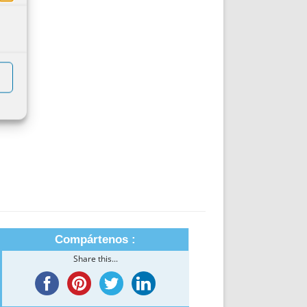
DE INICIO
PREMIO NYR
VORITOS
CONVENCIONES ANUALES
A IRPF
NUEVA ETAPA
AS
POLÍTICA DE PRIVACIDAD
IJUELAS
AVISO LEGAL
POTECA
REPORTAR INCIDENCIA
PERES
LOGOTIPO
CES
ENTREVISTAS
SONRISA
ENVÍA CORREO
CANALES DE VÍDEO
Compártenos :
Share this...