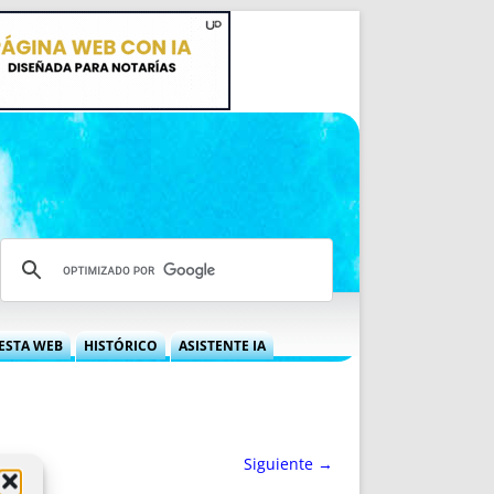
ESTA WEB
HISTÓRICO
ASISTENTE IA
A DGRN
QUÉ OFRECEMOS
 NIF
IDEARIO WEB
 LABORAL
QUIÉNES SOMOS
Siguiente →
ÁBILES
HISTORIA