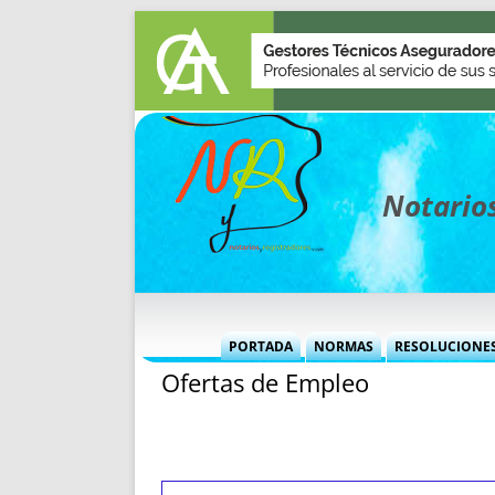
Notarios
PORTADA
NORMAS
RESOLUCIONE
Ofertas de Empleo
MÁS USADAS (CUADRO)
INFORMES 
INFORMES MENSUALES
VOCES P
MÁS DESTACADAS
VOCES M
TITULARES DESDE 2002
TITULARES