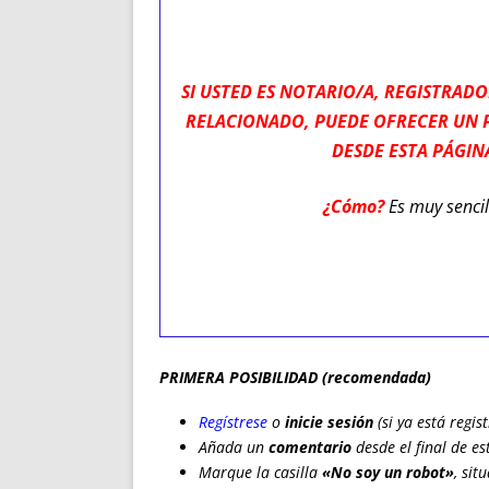
ENRIQUECIDAS
TITULARES 
NO DESESPERES
CAT
A MANO
SUCESIONES 
SI USTED ES NOTARIO/A, REGISTRAD
FUTURAS NORMAS
GEORREFE
RELACIONADO, PUEDE OFRECER UN 
ALQUILE
DESDE ESTA PÁGIN
TRI
LH Y C
¿Cómo?
Es muy sencil
¿SABIA
FRANCI
BÚSQUED
PRIMERA POSIBILIDAD (recomendada)
Regístrese
o
inicie sesión
(si ya está regis
Añada un
comentario
desde el final de e
Marque la casilla
«No soy un robot»
, sit