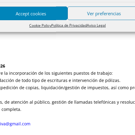
Accept cookies
Ver preferencias
Nuestros lectores opinan
Cookie Policy
Política de Privacidad
Aviso Legal
026
e la incorporación de los siguientes puestos de trabajo:
dacción de todo tipo de escrituras e intervención de pólizas.
xpedición de copias, liquidación/gestión de impuestos, así como pr
, de atención al público, gestión de llamadas telefónicas y resoluc
a completa.
hiva@gmail.com