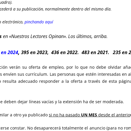
uadro).
cederá a su publicación, normalmente dentro del mismo día.
 electrónico,
pinchando aquí
s
en «Nuestros Lectores Opinan». Los últimos, arriba.
,
 en 2024
395 en 2023
,
436 en 2022.
483 en 2021.
235 en 2
ción verán su oferta de empleo, por lo que no debe olvidar añad
os envíen sus currículum. Las personas que estén interesadas en 
o resulta adecuado responder a la oferta a través de esta págin
se deben dejar líneas vacías y la extensión ha de ser moderada.
ilar a otro ya publicado
si no ha pasado
UN MES
desde el anterio
erse constar. No desaparecerá totalmente el anuncio (para no rompe