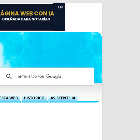
ESTA WEB
HISTÓRICO
ASISTENTE IA
A DGRN
QUÉ OFRECEMOS
 NIF
IDEARIO WEB
 LABORAL
QUIÉNES SOMOS
ÁBILES
HISTORIA