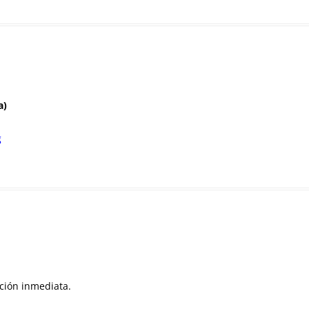
a)
g
ación inmediata.