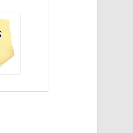
DE INICIO
PREMIO NYR
VORITOS
CONVENCIONES ANUALES
A IRPF
NUEVA ETAPA
AS
POLÍTICA DE PRIVACIDAD
IJUELAS
AVISO LEGAL
POTECA
REPORTAR INCIDENCIA
PERES
LOGOTIPO
CES
ENTREVISTAS
SONRISA
ENVÍA CORREO
CANALES DE VÍDEO