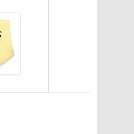
DE INICIO
PREMIO NYR
VORITOS
CONVENCIONES ANUALES
A IRPF
NUEVA ETAPA
AS
POLÍTICA DE PRIVACIDAD
IJUELAS
AVISO LEGAL
POTECA
REPORTAR INCIDENCIA
PERES
LOGOTIPO
CES
ENTREVISTAS
SONRISA
ENVÍA CORREO
CANALES DE VÍDEO