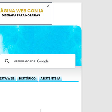
ESTA WEB
HISTÓRICO
ASISTENTE IA
A DGRN
QUÉ OFRECEMOS
 NIF
IDEARIO WEB
 LABORAL
QUIÉNES SOMOS
ÁBILES
HISTORIA