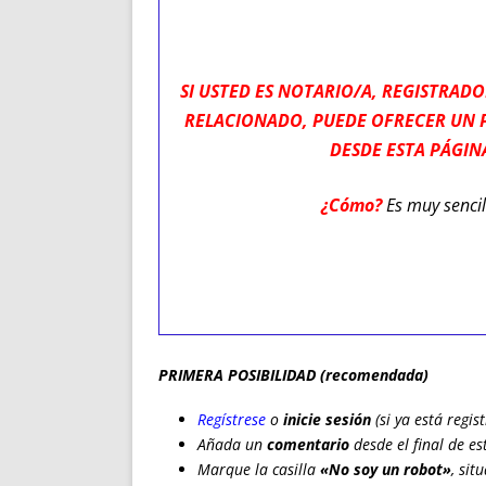
ENRIQUECIDAS
TITULARES 
NO DESESPERES
CAT
A MANO
SUCESIONES 
SI USTED ES NOTARIO/A, REGISTRAD
FUTURAS NORMAS
GEORREFE
RELACIONADO, PUEDE OFRECER UN 
ALQUILE
DESDE ESTA PÁGIN
TRI
LH Y C
¿Cómo?
Es muy sencil
¿SABIA
FRANCI
BÚSQUED
PRIMERA POSIBILIDAD (recomendada)
Regístrese
o
inicie sesión
(si ya está regis
Añada un
comentario
desde el final de e
Marque la casilla
«No soy un robot»
, sit