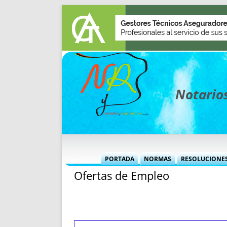
Notarios
PORTADA
NORMAS
RESOLUCIONE
Ofertas de Empleo
MÁS USADAS (CUADRO)
INFORMES 
INFORMES MENSUALES
VOCES P
MÁS DESTACADAS
VOCES M
TITULARES DESDE 2002
TITULARES