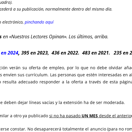
uadro).
cederá a su publicación, normalmente dentro del mismo día.
 electrónico,
pinchando aquí
s
en «Nuestros Lectores Opinan». Los últimos, arriba.
,
 en 2024
395 en 2023
,
436 en 2022.
483 en 2021.
235 en 2
ción verán su oferta de empleo, por lo que no debe olvidar añad
os envíen sus currículum. Las personas que estén interesadas en 
o resulta adecuado responder a la oferta a través de esta págin
se deben dejar líneas vacías y la extensión ha de ser moderada.
ilar a otro ya publicado
si no ha pasado
UN MES
desde el anterio
erse constar. No desaparecerá totalmente el anuncio (para no rompe