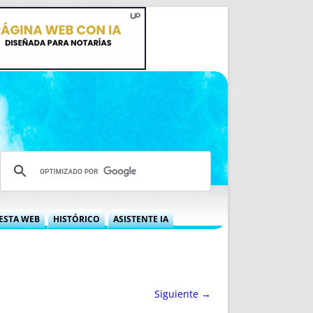
ESTA WEB
HISTÓRICO
ASISTENTE IA
A DGRN
QUÉ OFRECEMOS
 NIF
IDEARIO WEB
 LABORAL
QUIÉNES SOMOS
Siguiente →
ÁBILES
HISTORIA