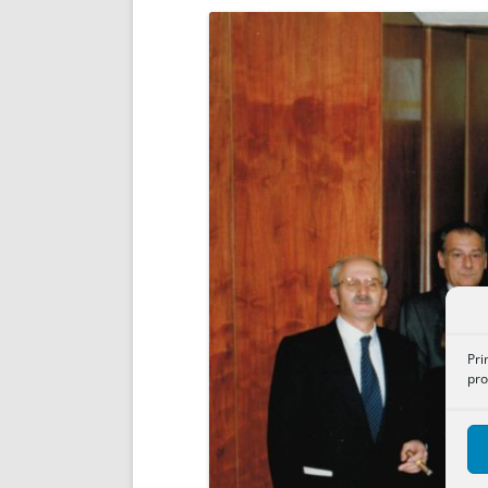
ENRIQUECIDAS
TITULARES 
NO DESESPERES
CAT
A MANO
SUCESIONES 
FUTURAS NORMAS
GEORREFE
ALQUILE
TRI
LH Y C
¿SABIA
FRANCI
BÚSQUED
Pri
pro