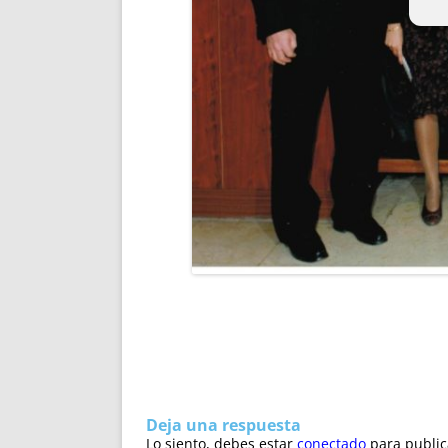
Deja una respuesta
Lo siento, debes estar
conectado
para public