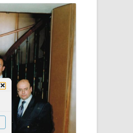
DE INICIO
PREMIO NYR
VORITOS
CONVENCIONES ANUALES
A IRPF
NUEVA ETAPA
AS
POLÍTICA DE PRIVACIDAD
IJUELAS
AVISO LEGAL
POTECA
REPORTAR INCIDENCIA
PERES
LOGOTIPO
CES
ENTREVISTAS
SONRISA
ENVÍA CORREO
CANALES DE VÍDEO