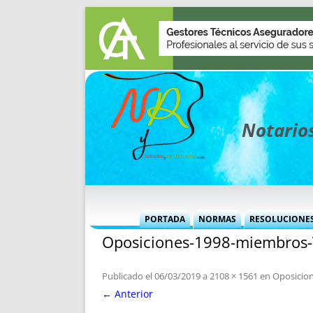
Notarios
PORTADA
NORMAS
RESOLUCIONE
Oposiciones-1998-miembros-
MÁS USADAS (CUADRO)
INFORMES 
INFORMES MENSUALES
VOCES P
Publicado el
06/03/2019
a
2108 × 1561
en
Oposicio
MÁS DESTACADAS
VOCES M
← Anterior
TITULARES DESDE 2002
TITULARES