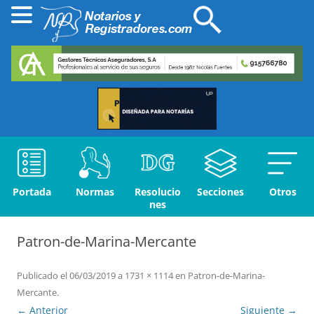
Portada
Normas
Resolucio
Secciones
Otros
nes
Patron-de-Marina-Mercante
Publicado el
06/03/2019
a
1731 × 1114
en
Patron-de-Marina-
Mercante
.
← Anterior
Siguiente →