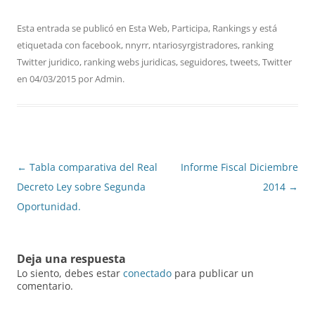
Esta entrada se publicó en
Esta Web
,
Participa
,
Rankings
y está
etiquetada con
facebook
,
nnyrr
,
ntariosyrgistradores
,
ranking
Twitter juridico
,
ranking webs juridicas
,
seguidores
,
tweets
,
Twitter
en
04/03/2015
por
Admin
.
Navegación
←
Tabla comparativa del Real
Informe Fiscal Diciembre
de
Decreto Ley sobre Segunda
2014
→
entradas
Oportunidad.
Deja una respuesta
Lo siento, debes estar
conectado
para publicar un
comentario.