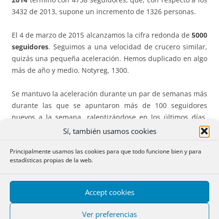
3432 de 2013, supone un incremento de 1326 personas.
El 4 de marzo de 2015 alcanzamos la cifra redonda de
5000
seguidores
. Seguimos a una velocidad de crucero similar,
quizás una pequeña aceleración. Hemos duplicado en algo
más de año y medio. Notyreg, 1300.
Se mantuvo la aceleración durante un par de semanas más
durante las que se apuntaron más de 100 seguidores
nuevos a la semana, ralentizándose en los últimos días,
alcanzándose el 14 de mayo los
5500 seguidores
.
Sí, también usamos cookies
Principalmente usamos las cookies para que todo funcione bien y para
Llegamos a los
6000 seguidores
el 19 de octubre de 2015,
estadísticas propias de la web.
lo que supone una ralentización en el crecimiento que se
queda en unas 100 personas al mes durante los últimos
cinco meses. Esta misma reducción en el crecimiento se ha
Accept cookies
detectado en otras cuentas. Sin embargo, ha aumentado
considerablemente la actividad derivada de la cuenta: un
Ver preferencias