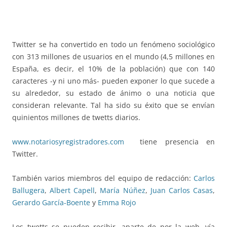
Twitter se ha convertido en todo un fenómeno sociológico
con 313 millones de usuarios en el mundo (4,5 millones en
España, es decir, el 10% de la población) que con 140
caracteres -y ni uno más- pueden exponer lo que sucede a
su alrededor, su estado de ánimo o una noticia que
consideran relevante. Tal ha sido su éxito que se envían
quinientos millones de twetts diarios.
www.notariosyregistradores.com
tiene presencia en
Twitter.
También varios miembros del equipo de redacción:
Carlos
Ballugera
,
Albert Capell
,
María Núñez
,
Juan Carlos Casas
,
Gerardo García-Boente
y
Emma Rojo
Los twetts se pueden recibir, aparte de por la web, vía