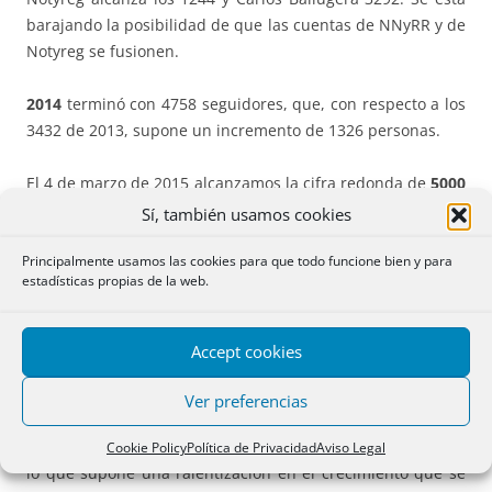
barajando la posibilidad de que las cuentas de NNyRR y de
Notyreg se fusionen.
2014
terminó con 4758 seguidores, que, con respecto a los
3432 de 2013, supone un incremento de 1326 personas.
El 4 de marzo de 2015 alcanzamos la cifra redonda de
5000
seguidores
. Seguimos a una velocidad de crucero similar,
Sí, también usamos cookies
quizás una pequeña aceleración. Hemos duplicado en algo
Principalmente usamos las cookies para que todo funcione bien y para
más de año y medio. Notyreg, 1300.
estadísticas propias de la web.
Se mantuvo la aceleración durante un par de semanas más
durante las que se apuntaron más de 100 seguidores
Accept cookies
nuevos a la semana, ralentizándose en los últimos días,
alcanzándose el 14 de mayo los
5500 seguidores
.
Ver preferencias
Llegamos a los
6000 seguidores
el 19 de octubre de 2015,
Cookie Policy
Política de Privacidad
Aviso Legal
lo que supone una ralentización en el crecimiento que se