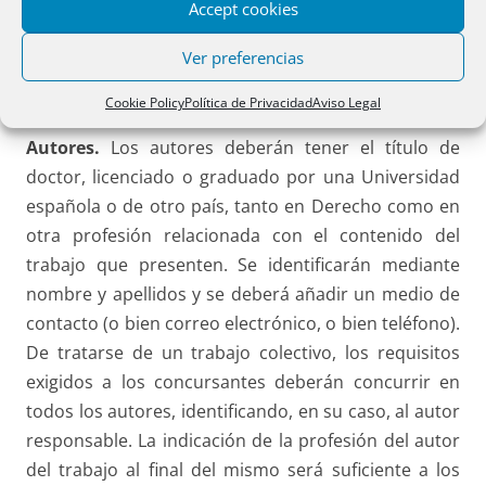
publicación en esta página web. Habrán de ser
Accept cookies
originales e inéditos. Se valorará la inclusión de
Ver preferencias
sumario, introducción, bibliografía y, especialmente
de conclusiones.
Cookie Policy
Política de Privacidad
Aviso Legal
Autores.
Los autores deberán tener el título de
doctor, licenciado o graduado por una Universidad
española o de otro país, tanto en Derecho como en
otra profesión relacionada con el contenido del
trabajo que presenten. Se identificarán mediante
nombre y apellidos y se deberá añadir un medio de
contacto (o bien correo electrónico, o bien teléfono).
De tratarse de un trabajo colectivo, los requisitos
exigidos a los concursantes deberán concurrir en
todos los autores, identificando, en su caso, al autor
responsable. La indicación de la profesión del autor
del trabajo al final del mismo será suficiente a los