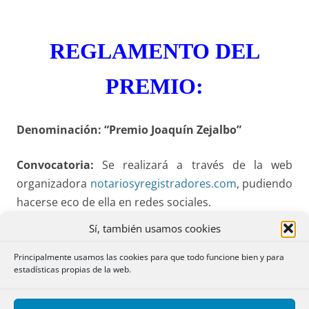
REGLAMENTO DEL
PREMIO:
Denominación: “Premio Joaquín Zejalbo”
Convocatoria:
Se realizará a través de la web
organizadora
notariosyregistradores.com
, pudiendo
hacerse eco de ella en redes sociales.
Sí, también usamos cookies
Contenido:
Trabajos de contenido jurídico de
derecho privado o relacionado con materias propias
Principalmente usamos las cookies para que todo funcione bien y para
estadísticas propias de la web.
de las diversas secciones de
notariosyregistradores.com, que se aporten para su