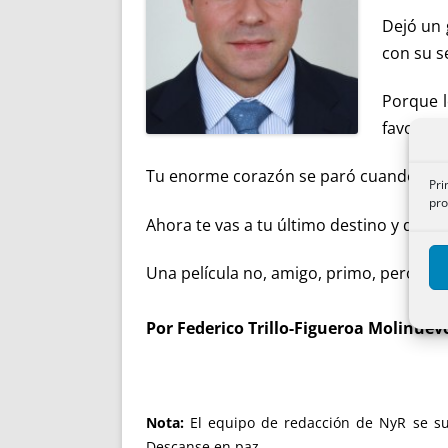
Dejó un 
con su se
Porque l
favorito
Tu enorme corazón se paró cuando ibas 
Pri
pro
Ahora te vas a tu último destino y deja
Una película no, amigo, primo, pero unas
Por
Federico Trillo-Figueroa Molinuevo
Nota:
El equipo de redacción de NyR se sum
Descanse en paz.