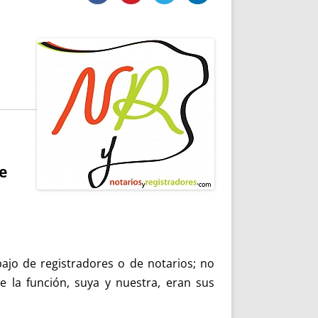
DE INICIO
PREMIO NYR
VORITOS
CONVENCIONES ANUALES
A IRPF
NUEVA ETAPA
AS
POLÍTICA DE PRIVACIDAD
IJUELAS
AVISO LEGAL
POTECA
REPORTAR INCIDENCIA
PERES
LOGOTIPO
CES
ENTREVISTAS
SONRISA
e
ENVÍA CORREO
CANALES DE VÍDEO
bajo de registradores o de notarios; no
de la función, suya y nuestra, eran sus