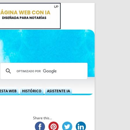
ESTA WEB
HISTÓRICO
ASISTENTE IA
A DGRN
QUÉ OFRECEMOS
 NIF
IDEARIO WEB
 LABORAL
QUIÉNES SOMOS
Share this...
ÁBILES
HISTORIA