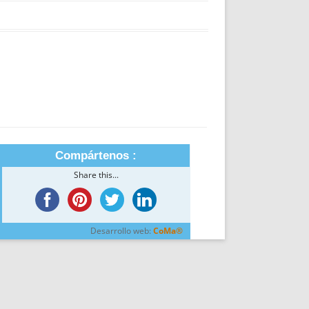
Compártenos :
Share this...
Desarrollo web:
CoMa®