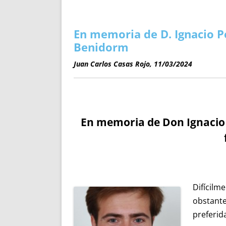
ENRIQUECIDAS
TITULARES 
NO DESESPERES
CAT
A MANO
SUCESIONES 
En memoria de D. Ignacio P
FUTURAS NORMAS
GEORREFE
Benidorm
ALQUILE
Juan Carlos Casas Rojo, 11/03/2024
TRI
LH Y C
¿SABIA
FRANCI
En memoria de Don Ignacio P
BÚSQUED
Difícilm
obstante
preferid