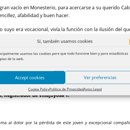
gran vacío en Monesterio, para acercarse a su querido Cabo
ncillez, afabilidad y buen hacer.
o suyo era vocacional, vivía la función con la ilusión del q
 siendo consciente de que se le da de maravilla, y por eso, 
Sí, también usamos cookies
a trabajar.
ncipalmente usamos las cookies para que todo funcione bien y para estadísticas
pias de la web.
s llenos de tu recuerdo nuestros corazones.
Accept cookies
Ver preferencias
 letras, que es lo nuestro, es lo menos.
Cookie Policy
Política de Privacidad
Aviso Legal
, Registrador de Villajoyosa 1.
a al dolor por la pérdida de este joven y excepcional compañer