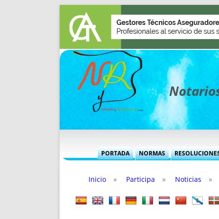
Notarios
PORTADA
NORMAS
RESOLUCIONE
MÁS USADAS (CUADRO)
INFORMES 
Inicio
»
Participa
»
Noticias
»
INFORMES MENSUALES
VOCES P
MÁS DESTACADAS
VOCES M
TITULARES DESDE 2002
TITULARES