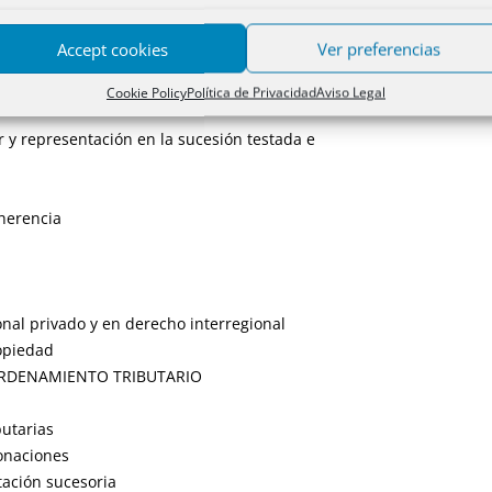
Accept cookies
Ver preferencias
Cookie Policy
Política de Privacidad
Aviso Legal
r y representación en la sucesión testada e
 herencia
onal privado y en derecho interregional
ropiedad
 ORDENAMIENTO TRIBUTARIO
butarias
Donaciones
utación sucesoria