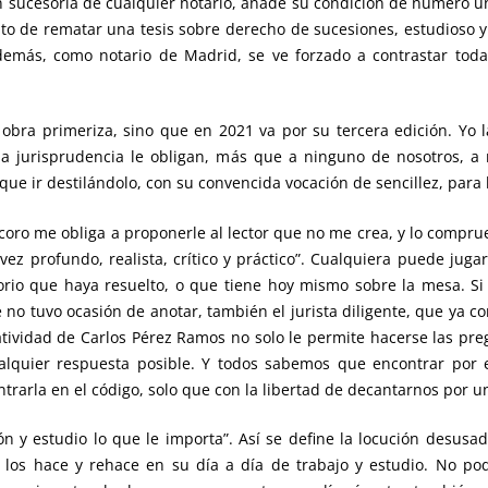
sucesoria de cualquier notario, añade su condición de número un
o de rematar una tesis sobre derecho de sucesiones, estudioso y p
demás, como notario de Madrid, se ve forzado a contrastar toda
obra primeriza, sino que en 2021 va por su tercera edición. Yo l
la jurisprudencia le obligan, más que a ninguno de nosotros, a r
que ir destilándolo, con su convencida vocación de sencillez, para 
coro me obliga a proponerle al lector que no me crea, y lo comprue
vez profundo, realista, crítico y práctico”. Cualquiera puede jug
io que haya resuelto, o que tiene hoy mismo sobre la mesa. Si 
 no tuvo ocasión de anotar, también el jurista diligente, que ya 
eatividad de Carlos Pérez Ramos no solo le permite hacerse las pre
alquier respuesta posible. Y todos sabemos que encontrar por e
rarla en el código, solo que con la libertad de decantarnos por un
ión y estudio lo que le importa”. Así se define la locución desusa
los hace y rehace en su día a día de trabajo y estudio. No po