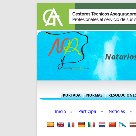
Notarios
PORTADA
NORMAS
RESOLUCIONE
MÁS USADAS (CUADRO)
INFORMES 
Inicio
»
Participa
»
Noticias
»
INFORMES MENSUALES
VOCES P
MÁS DESTACADAS
VOCES M
TITULARES DESDE 2002
TITULARES