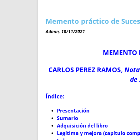
ENRIQUECIDAS
TITULARES 
NO DESESPERES
CAT
A MANO
SUCESIONES 
Memento práctico de Sucesio
FUTURAS NORMAS
GEORREFE
Admin, 10/11/2021
ALQUILE
TRI
MEMENTO P
LH Y C
¿SABIA
CARLOS PEREZ RAMOS,
Nota
FRANCI
BÚSQUED
de 
Índice:
Presentación
Sumario
Adquisición del libro
Legítima y mejora (capítulo com