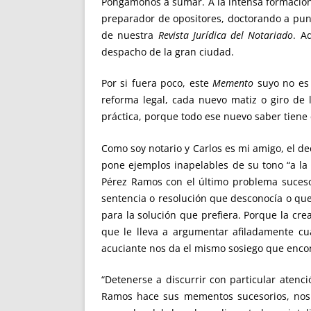
Pongámonos a sumar. A la intensa formación 
preparador de opositores, doctorando a punt
de nuestra
Revista Jurídica del Notariado
. A
despacho de la gran ciudad.
Por si fuera poco, este
Memento
suyo no es 
reforma legal, cada nuevo matiz o giro de 
práctica, porque todo ese nuevo saber tiene 
Como soy notario y Carlos es mi amigo, el de
pone ejemplos inapelables de su tono “a la 
Pérez Ramos con el último problema sucesor
sentencia o resolución que desconocía o que
para la solución que prefiera. Porque la cr
que le lleva a argumentar afiladamente cu
acuciante nos da el mismo sosiego que encont
“Detenerse a discurrir con particular atenc
Ramos hace sus mementos sucesorios, nos 