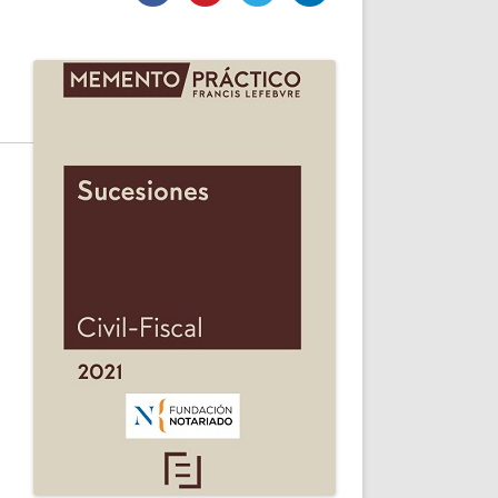
DE INICIO
PREMIO NYR
VORITOS
CONVENCIONES ANUALES
A IRPF
NUEVA ETAPA
AS
POLÍTICA DE PRIVACIDAD
IJUELAS
AVISO LEGAL
POTECA
REPORTAR INCIDENCIA
PERES
LOGOTIPO
CES
ENTREVISTAS
SONRISA
ENVÍA CORREO
CANALES DE VÍDEO