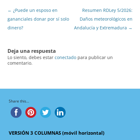
Navegación
←
¿Puede un esposo en
Resumen RDLey 5/2026:
de
gananciales donar por sí solo
Daños meteorológicos en
entradas
dinero?
Andalucía y Extremadura
→
Deja una respuesta
Lo siento, debes estar
conectado
para publicar un
comentario.
Share this...
VERSIÓN 3 COLUMNAS (móvil horizontal)