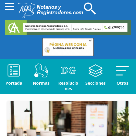
Portada
Normas
Resolucio
Secciones
Otros
nes