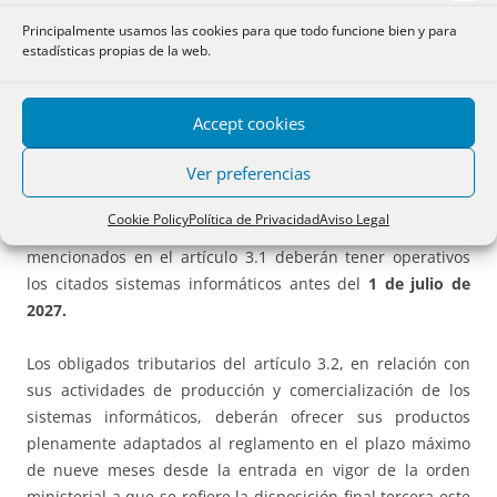
Principalmente usamos las cookies para que todo funcione bien y para
El presente real decreto y el reglamento entrarán en vigor
estadísticas propias de la web.
el día siguiente al de su publicación en el “Boletín Oficial
del Estado”. No obstante, los obligados tributarios a que se
Accept cookies
refiere el artículo 3.1.a) [operaciones exentas de IVA]
deberán tener adaptados los sistemas informáticos a las
Ver preferencias
características y requisitos establecidos en este
reglamento y en su normativa de desarrollo antes del 1 de
Cookie Policy
Política de Privacidad
Aviso Legal
enero de 2027. El resto de obligados tributarios
mencionados en el artículo 3.1 deberán tener operativos
los citados sistemas informáticos antes del
1 de julio de
2027.
Los obligados tributarios del artículo 3.2, en relación con
sus actividades de producción y comercialización de los
sistemas informáticos, deberán ofrecer sus productos
plenamente adaptados al reglamento en el plazo máximo
de nueve meses desde la entrada en vigor de la orden
ministerial a que se refiere la disposición final tercera este