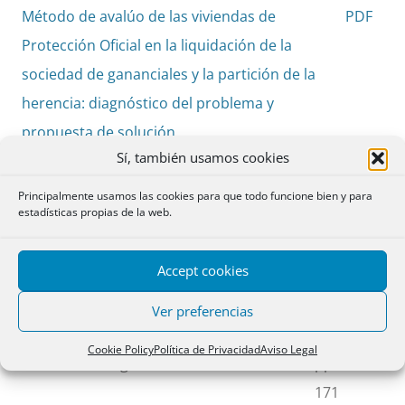
Método de avalúo de las viviendas de
PDF
Protección Oficial en la liquidación de la
sociedad de gananciales y la partición de la
herencia: diagnóstico del problema y
propuesta de solución
Sí, también usamos cookies
Mª Dolores Mas Badia
pp.
Principalmente usamos las cookies para que todo funcione bien y para
121-
estadísticas propias de la web.
152
Accept cookies
Apuntes sobre el divorcio ante notario y
PDF
Ver preferencias
su naturaleza
Cookie Policy
Política de Privacidad
Aviso Legal
Álvaro Núñez Iglesias
pp. 153-
171