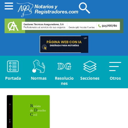
Portada
Normas
Resolucio
Secciones
Otros
nes