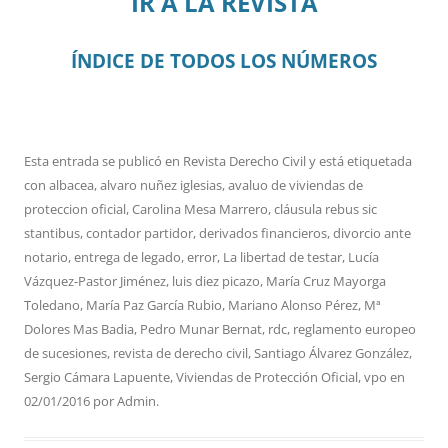
IR A LA REVISTA
ÍNDICE DE TODOS LOS NÚMEROS
Esta entrada se publicó en
Revista Derecho Civil
y está etiquetada
con
albacea
,
alvaro nuñez iglesias
,
avaluo de viviendas de
proteccion oficial
,
Carolina Mesa Marrero
,
cláusula rebus sic
stantibus
,
contador partidor
,
derivados financieros
,
divorcio ante
notario
,
entrega de legado
,
error
,
La libertad de testar
,
Lucía
Vázquez-Pastor Jiménez
,
luis diez picazo
,
María Cruz Mayorga
Toledano
,
María Paz García Rubio
,
Mariano Alonso Pérez
,
Mª
Dolores Mas Badia
,
Pedro Munar Bernat
,
rdc
,
reglamento europeo
de sucesiones
,
revista de derecho civil
,
Santiago Álvarez González
,
Sergio Cámara Lapuente
,
Viviendas de Protección Oficial
,
vpo
en
02/01/2016
por
Admin
.