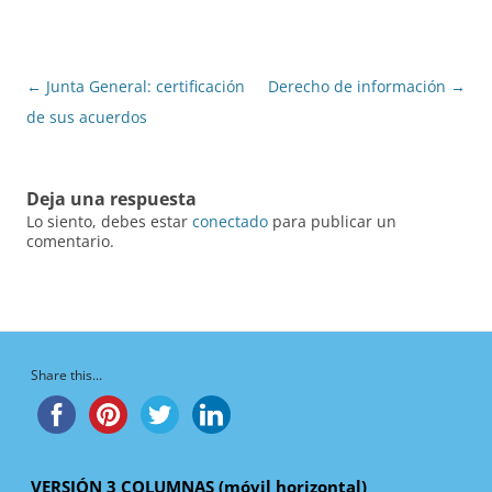
Navegación
←
Junta General: certificación
Derecho de información
→
de
de sus acuerdos
entradas
Deja una respuesta
Lo siento, debes estar
conectado
para publicar un
comentario.
Share this...
VERSIÓN 3 COLUMNAS (móvil horizontal)