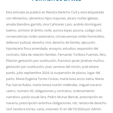
Esta entrada se publicó en
Revista Derecho Civil
y está etiquetada
con
Alimentos
,
alimentos hijos mayores
,
alvaro nuñez iglesias
,
amalia blandino garrido
,
Ana Cañizares Laso
,
andrés domínguez
luelmo
,
archivio di diritto civile
,
aurora lopez azcona
,
codigo civil
,
consecuencias civiles asesinatos
,
consecuencias civiles homicidios
,
defensor judicial
,
derecho civil
,
derecho de familia
,
ejecución
hipotecaria finca arrendada
,
ensayos
,
estudios
,
expansión del
contrato
,
falta de relación familiar
,
Fernando Toribios Fuentes
,
feto
,
filiación gestación por sustitución
,
francisco javier jiménez muñoz
,
gestación por sustitución
,
joan carreras del rincón
,
josé esteve
pardo
,
julio-septiembre 2024
,
la suspensión de plazos
,
lugar del
parto
,
Maria Eugenia Torres Costas
,
maría luisa arcos vieira
,
María
Paz García Rubio
,
maría teresa martín meléndez
,
miguel navarro
castro
,
numero 45
,
obligaciones y contratos
,
ordenamiento
narrativo
,
paola zouak lara
,
Pedro Munar Bernat
,
prescripción en
navarra
,
prescripción extintiva obligaciones
,
rdc
,
revista de derecho
civil
,
teodora torres
,
varia
,
volumen XI
en
08/10/2024
por
Admin
.