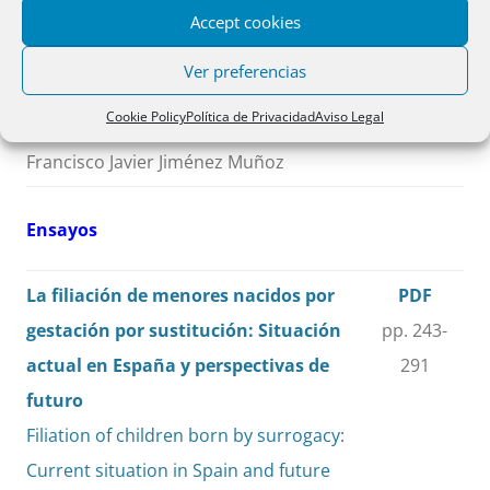
y asesinatos
241
Accept cookies
Civil consequences of a personal nature
Ver preferencias
of homicides and murders. Case-law
Cookie Policy
Política de Privacidad
Aviso Legal
evolution
Francisco Javier Jiménez Muñoz
Ensayos
La filiación de menores nacidos por
PDF
gestación por sustitución: Situación
pp. 243-
actual en España y perspectivas de
291
futuro
Filiation of children born by surrogacy:
Current situation in Spain and future