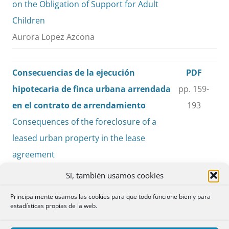
on the Obligation of Support for Adult
Children
Aurora Lopez Azcona
Consecuencias de la ejecución
PDF
hipotecaria de finca urbana arrendada
pp. 159-
en el contrato de arrendamiento
193
Consequences of the foreclosure of a
leased urban property in the lease
agreement
Miguel Navarro Castro
Sí, también usamos cookies
Principalmente usamos las cookies para que todo funcione bien y para
Consecuencias jurídico-civiles de
PDF
estadísticas propias de la web.
naturaleza personal de los homicidios
pp. 195-