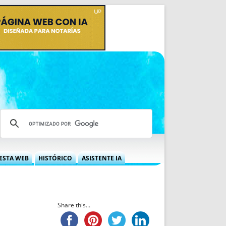
ESTA WEB
HISTÓRICO
ASISTENTE IA
A DGRN
QUÉ OFRECEMOS
 NIF
IDEARIO WEB
 LABORAL
QUIÉNES SOMOS
Share this...
ÁBILES
HISTORIA