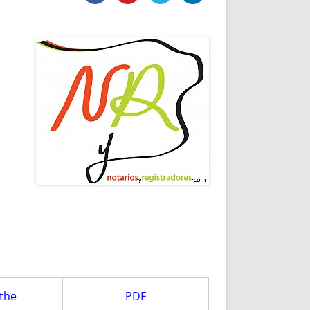
DE INICIO
PREMIO NYR
VORITOS
CONVENCIONES ANUALES
A IRPF
NUEVA ETAPA
AS
POLÍTICA DE PRIVACIDAD
IJUELAS
AVISO LEGAL
POTECA
REPORTAR INCIDENCIA
PERES
LOGOTIPO
CES
ENTREVISTAS
SONRISA
ENVÍA CORREO
CANALES DE VÍDEO
 the
PDF