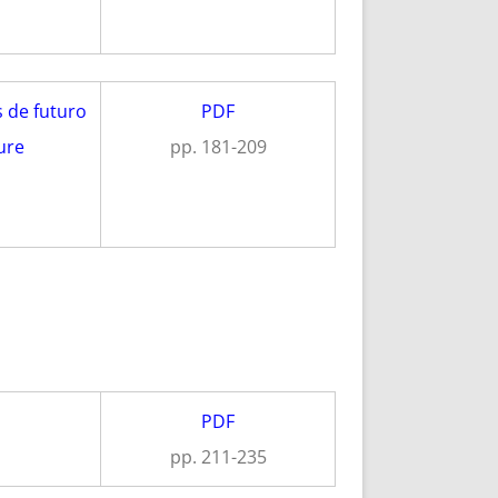
s de futuro
PDF
ure
pp. 181-209
PDF
pp. 211-235