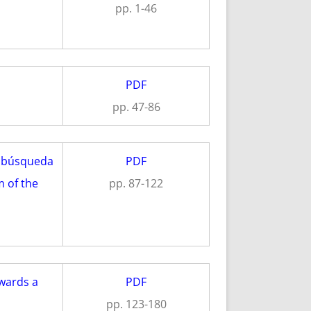
pp. 1-46
PDF
pp. 47-86
la búsqueda
PDF
m of the
pp. 87-122
wards a
PDF
pp. 123-180