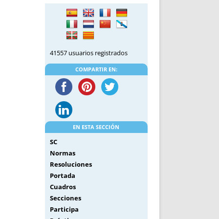
DE INICIO
PREMIO NYR
VORITOS
CONVENCIONES ANUALES
A IRPF
NUEVA ETAPA
AS
POLÍTICA DE PRIVACIDAD
41557 usuarios registrados
IJUELAS
AVISO LEGAL
POTECA
REPORTAR INCIDENCIA
COMPARTIR EN:
PERES
LOGOTIPO
CES
ENTREVISTAS
SONRISA
ENVÍA CORREO
EN ESTA SECCIÓN
CANALES DE VÍDEO
SC
Normas
Resoluciones
Portada
Cuadros
Secciones
Participa