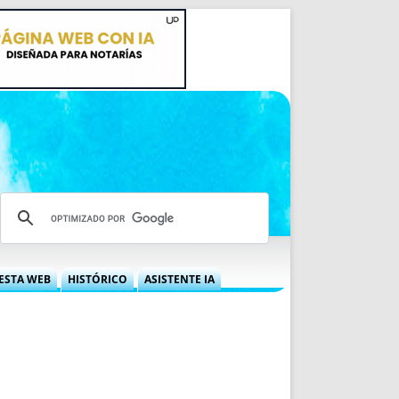
ESTA WEB
HISTÓRICO
ASISTENTE IA
A DGRN
QUÉ OFRECEMOS
 NIF
IDEARIO WEB
 LABORAL
QUIÉNES SOMOS
ÁBILES
HISTORIA