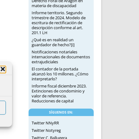
Derecho Foral de Aragón en
materia de discapacidad
Informe territorio. Segundo
trimestre de 2024. Modelo de
escritura de rectificación de
descripción conforme al art.
201.1 LH
¿Qué es en realidad un
guardador de hecho?[i]
Notificaciones notariales
internacionales de documentos
extrajudiciales
El contador de la portada
alcanzó los 10 millones. ¿Cómo
interpretarlo?
Informe fiscal diciembre 2023.
Extinciones de condominio y
valor de referencia.
Reducciones de capital
SÍGUENOS EN:
Twitter NNyRR
Twitter Notyreg
Twitter C. Ballugera