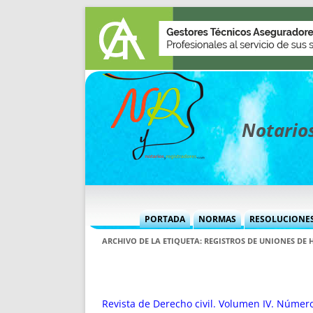
Notarios
PORTADA
NORMAS
RESOLUCIONE
MÁS USADAS (CUADRO)
INFORMES 
ARCHIVO DE LA ETIQUETA:
REGISTROS DE UNIONES DE 
INFORMES MENSUALES
VOCES P
MÁS DESTACADAS
VOCES M
TITULARES DESDE 2002
TITULARES
Revista de Derecho civil. Volumen IV. Númer