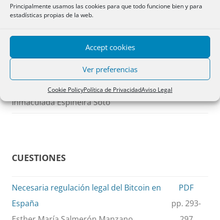
Carolina Mesa Marrero
Principalmente usamos las cookies para que todo funcione bien y para
estadísticas propias de la web.
El testamento «simpliciter» / Brief outline
PDF
Accept cookies
of the testament «simpliciter» or limited
pp. 283-
Ver preferencias
to the property of the deceased in a
291
State
Cookie Policy
Política de Privacidad
Aviso Legal
Inmaculada Espiñeira Soto
CUESTIONES
Necesaria regulación legal del Bitcoin en
PDF
España
pp. 293-
Esther María Salmerón Manzano
297