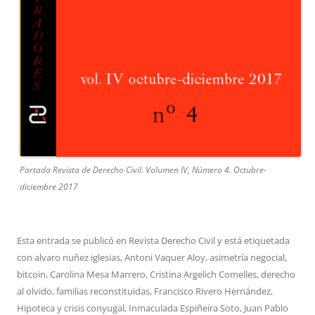
Portada Revista de Derecho Civil. Volumen IV, Número 4. Octubre-
diciembre 2017
Esta entrada se publicó en
Revista Derecho Civil
y está etiquetada
con
alvaro nuñez iglesias
,
Antoni Vaquer Aloy
,
asimetría negocial
,
bitcoin
,
Carolina Mesa Marrero
,
Cristina Argelich Comelles
,
derecho
al olvido
,
familias reconstituidas
,
Francisco Rivero Hernández
,
Hipoteca y crisis conyugal
,
Inmaculada Espiñeira Soto
,
Juan Pablo