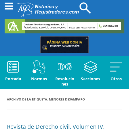
Portada
Normas
Resolucio
Secciones
Otros
nes
ARCHIVO DE LA ETIQUETA:
MENORES DESAMPARO
Revista de Derecho civil. Volumen IV.