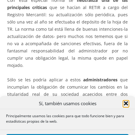
Con esta especial norma se
neutraliza
una de las
principales críticas
que se hacían al RETIR a cargo del
Registro Mercantil: su actualización sólo periódica, pues
sólo una vez al año se efectuaba el depósito de la hoja de
TR. La norma como tal está llena de buenas intenciones-la
actualización de datos- pero muchos nos tememos que si
no va a acompañada de sanciones efectivas, fuera de la
fantasmal responsabilidad del administrador por no
cumplir una obligación legal, la misma quede en papel
mojado.
Sólo se les podría aplicar a estos
administradores
que
incumplan la obligación de comunicar los cambios en la
titularidad real de su sociedad acaecidos entre dos
depósitos de cuentas, el nuevo apartado 7 de la DA3ª de la
Sí, también usamos cookies
Ley 10/2010 introducido por el RDley 5/2023, que lo
considera
“infracción administrativa”
, correspondiendo al
Principalmente usamos las cookies para que todo funcione bien y para
estadísticas propias de la web.
Ministerio de Justicia “la determinación de la gravedad de
cada una de las infracciones, la determinación de las