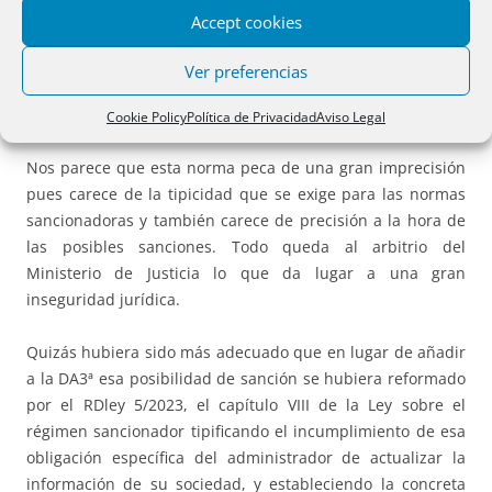
posibles sanciones a imponer en relación con cada
Accept cookies
infracción, el establecimiento del procedimiento
sancionador y la competencia para el ejercicio de la
Ver preferencias
potestad sancionadora derivada del incumplimiento de lo
previsto en el párrafo anterior”.
Cookie Policy
Política de Privacidad
Aviso Legal
Nos parece que esta norma peca de una gran imprecisión
pues carece de la tipicidad que se exige para las normas
sancionadoras y también carece de precisión a la hora de
las posibles sanciones. Todo queda al arbitrio del
Ministerio de Justicia lo que da lugar a una gran
inseguridad jurídica.
Quizás hubiera sido más adecuado que en lugar de añadir
a la DA3ª esa posibilidad de sanción se hubiera reformado
por el RDley 5/2023, el capítulo VIII de la Ley sobre el
régimen sancionador tipificando el incumplimiento de esa
obligación específica del administrador de actualizar la
información de su sociedad, y estableciendo la concreta