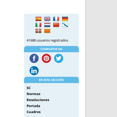
DE INICIO
PREMIO NYR
VORITOS
CONVENCIONES ANUALES
A IRPF
NUEVA ETAPA
AS
POLÍTICA DE PRIVACIDAD
IJUELAS
AVISO LEGAL
POTECA
REPORTAR INCIDENCIA
41688 usuarios registrados
PERES
LOGOTIPO
COMPARTIR EN:
CES
ENTREVISTAS
SONRISA
ENVÍA CORREO
CANALES DE VÍDEO
EN ESTA SECCIÓN
SC
Normas
Resoluciones
Portada
Cuadros