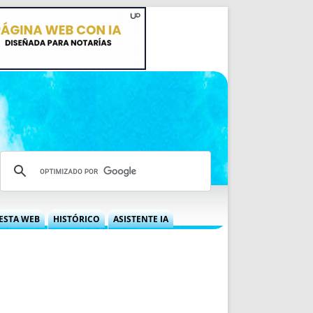
ESTA WEB
HISTÓRICO
ASISTENTE IA
A DGRN
QUÉ OFRECEMOS
 NIF
IDEARIO WEB
 LABORAL
QUIÉNES SOMOS
ÁBILES
HISTORIA