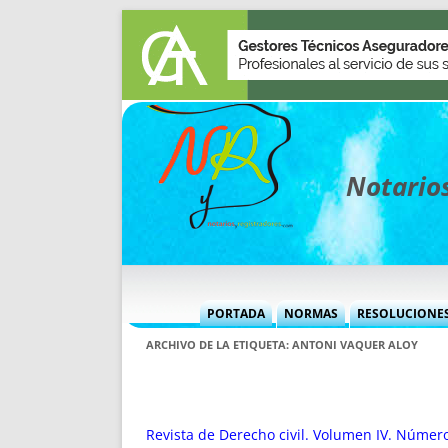
Notarios
PORTADA
NORMAS
RESOLUCIONE
MÁS USADAS (CUADRO)
INFORMES 
ARCHIVO DE LA ETIQUETA:
ANTONI VAQUER ALOY
INFORMES MENSUALES
VOCES P
MÁS DESTACADAS
VOCES M
TITULARES DESDE 2002
TITULARES
Revista de Derecho civil. Volumen IV. Númer