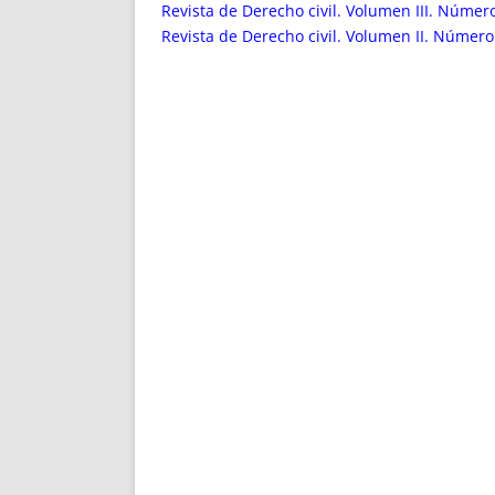
ENRIQUECIDAS
TITULARES 
Revista de Derecho civil. Volumen III. Númer
NO DESESPERES
CAT
Revista de Derecho civil. Volumen II. Número
A MANO
SUCESIONES 
FUTURAS NORMAS
GEORREFE
ALQUILE
TRI
LH Y C
¿SABIA
FRANCI
BÚSQUED