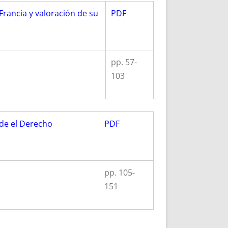
Francia y valoración de su
PDF
pp. 57-
103
de el Derecho
PDF
pp. 105-
151