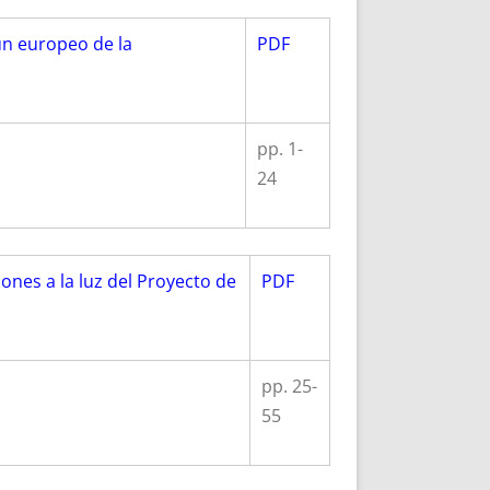
n europeo de la
PDF
pp. 1-
24
ones a la luz del Proyecto de
PDF
pp. 25-
55