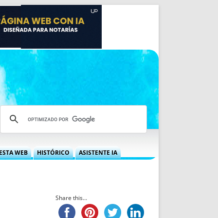
ESTA WEB
HISTÓRICO
ASISTENTE IA
A DGRN
QUÉ OFRECEMOS
 NIF
IDEARIO WEB
 LABORAL
QUIÉNES SOMOS
Share this...
ÁBILES
HISTORIA