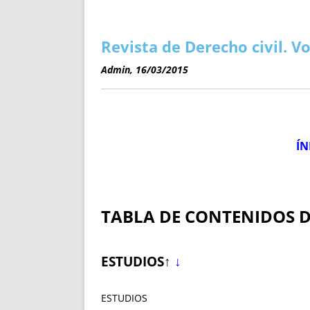
ENRIQUECIDAS
TITULARES 
NO DESESPERES
CAT
A MANO
SUCESIONES 
Revista de Derecho civil. 
FUTURAS NORMAS
GEORREFE
Admin, 16/03/2015
ALQUILE
TRI
LH Y C
¿SABIA
ÍN
FRANCI
BÚSQUED
TABLA DE CONTENIDOS 
ESTUDIOS↑
↓
ESTUDIOS