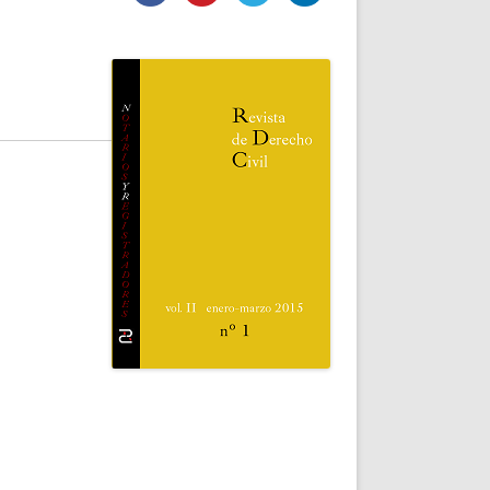
DE INICIO
PREMIO NYR
VORITOS
CONVENCIONES ANUALES
A IRPF
NUEVA ETAPA
AS
POLÍTICA DE PRIVACIDAD
IJUELAS
AVISO LEGAL
POTECA
REPORTAR INCIDENCIA
PERES
LOGOTIPO
CES
ENTREVISTAS
SONRISA
ENVÍA CORREO
CANALES DE VÍDEO