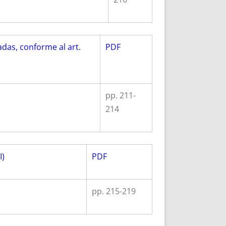
adas, conforme al art.
PDF
pp. 211-
214
I)
PDF
pp. 215-219