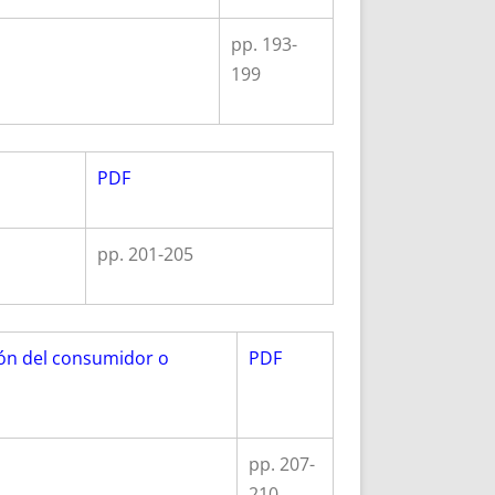
pp. 193-
199
PDF
pp. 201-205
ión del consumidor o
PDF
pp. 207-
210