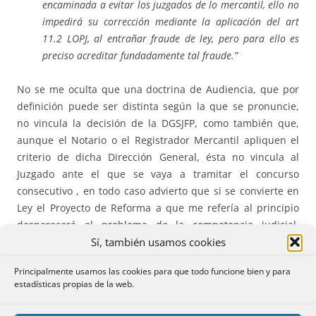
encaminada a evitar los juzgados de lo mercantil, ello no
impedirá su corrección mediante la aplicación del art
11.2 LOPJ, al entrañar fraude de ley, pero para ello es
preciso acreditar fundadamente tal fraude.”
No se me oculta que una doctrina de Audiencia, que por
definición puede ser distinta según la que se pronuncie,
no vincula la decisión de la DGSJFP, como también que,
aunque el Notario o el Registrador Mercantil apliquen el
criterio de dicha Dirección General, ésta no vincula al
Juzgado ante el que se vaya a tramitar el concurso
consecutivo , en todo caso advierto que si se convierte en
Ley el Proyecto de Reforma a que me refería al principio
desparecerá el problema de la competencia judicial,
Sí, también usamos cookies
porque todos los concursos volverán a ser tramitados en
los Juzgados Mercantiles.
Principalmente usamos las cookies para que todo funcione bien y para
estadísticas propias de la web.
Dificultad objetiva para el nombramiento por el
Registro Mercantil
.