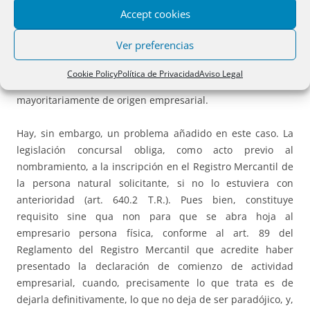
Accept cookies
La Resolución de la Dirección General presupone que no
Ver preferencias
debe haber dificultad para que el nombramiento de
mediador lo haga el Registro Mercantil cuando se trata de
Cookie Policy
Política de Privacidad
Aviso Legal
un autónomo que se ha dado de baja si las deudas son
mayoritariamente de origen empresarial.
Hay, sin embargo, un problema añadido en este caso. La
legislación concursal obliga, como acto previo al
nombramiento, a la inscripción en el Registro Mercantil de
la persona natural solicitante, si no lo estuviera con
anterioridad (art. 640.2 T.R.). Pues bien, constituye
requisito sine qua non para que se abra hoja al
empresario persona física, conforme al art. 89 del
Reglamento del Registro Mercantil que acredite haber
presentado la declaración de comienzo de actividad
empresarial, cuando, precisamente lo que trata es de
dejarla definitivamente, lo que no deja de ser paradójico, y,