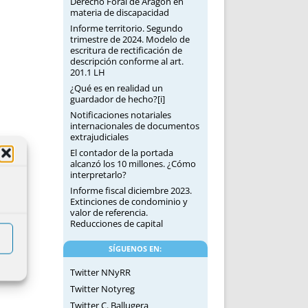
Derecho Foral de Aragón en
materia de discapacidad
Informe territorio. Segundo
trimestre de 2024. Modelo de
escritura de rectificación de
descripción conforme al art.
201.1 LH
¿Qué es en realidad un
guardador de hecho?[i]
Notificaciones notariales
internacionales de documentos
extrajudiciales
El contador de la portada
alcanzó los 10 millones. ¿Cómo
interpretarlo?
Informe fiscal diciembre 2023.
Extinciones de condominio y
valor de referencia.
Reducciones de capital
SÍGUENOS EN:
Twitter NNyRR
Twitter Notyreg
Twitter C. Ballugera