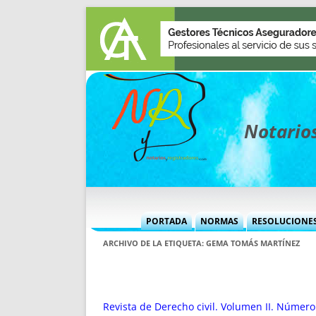
Notarios
PORTADA
NORMAS
RESOLUCIONE
MÁS USADAS (CUADRO)
INFORMES 
ARCHIVO DE LA ETIQUETA:
GEMA TOMÁS MARTÍNEZ
INFORMES MENSUALES
VOCES P
MÁS DESTACADAS
VOCES M
TITULARES DESDE 2002
TITULARES
Revista de Derecho civil. Volumen II. Número