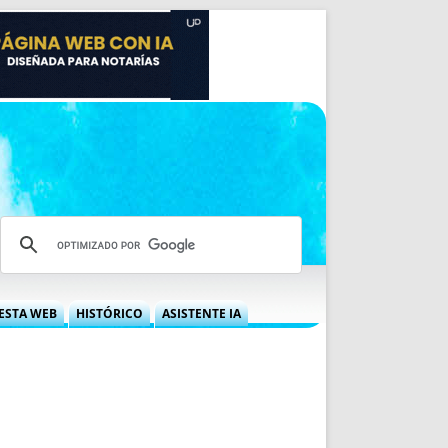
ESTA WEB
HISTÓRICO
ASISTENTE IA
A DGRN
QUÉ OFRECEMOS
 NIF
IDEARIO WEB
 LABORAL
QUIÉNES SOMOS
ÁBILES
HISTORIA