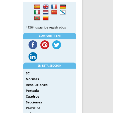
DE INICIO
PREMIO NYR
VORITOS
CONVENCIONES ANUALES
A IRPF
NUEVA ETAPA
AS
POLÍTICA DE PRIVACIDAD
41564 usuarios registrados
IJUELAS
AVISO LEGAL
POTECA
REPORTAR INCIDENCIA
COMPARTIR EN:
PERES
LOGOTIPO
CES
ENTREVISTAS
SONRISA
ENVÍA CORREO
EN ESTA SECCIÓN
CANALES DE VÍDEO
SC
Normas
Resoluciones
Portada
Cuadros
Secciones
Participa