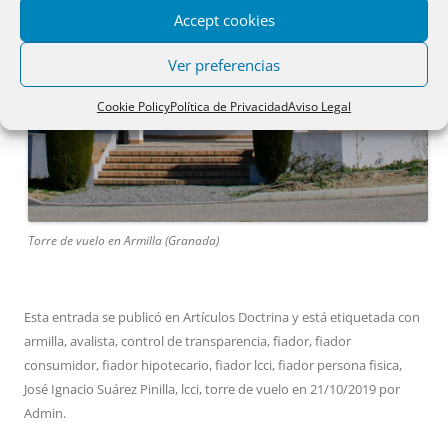
Accept cookies
Ver preferencias
Cookie Policy
Política de Privacidad
Aviso Legal
Torre de vuelo en Armilla (Granada)
Esta entrada se publicó en
Artículos Doctrina
y está etiquetada con
armilla
,
avalista
,
control de transparencia
,
fiador
,
fiador
consumidor
,
fiador hipotecario
,
fiador lcci
,
fiador persona fisica
,
José Ignacio Suárez Pinilla
,
lcci
,
torre de vuelo
en
21/10/2019
por
Admin
.