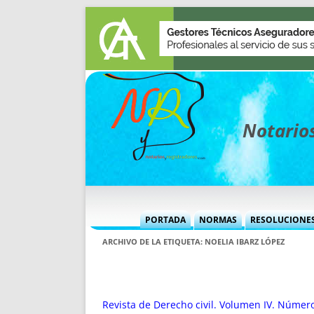
Notarios
PORTADA
NORMAS
RESOLUCIONE
MÁS USADAS (CUADRO)
INFORMES 
ARCHIVO DE LA ETIQUETA:
NOELIA IBARZ LÓPEZ
INFORMES MENSUALES
VOCES P
MÁS DESTACADAS
VOCES M
TITULARES DESDE 2002
TITULARES
Revista de Derecho civil. Volumen IV. Númer