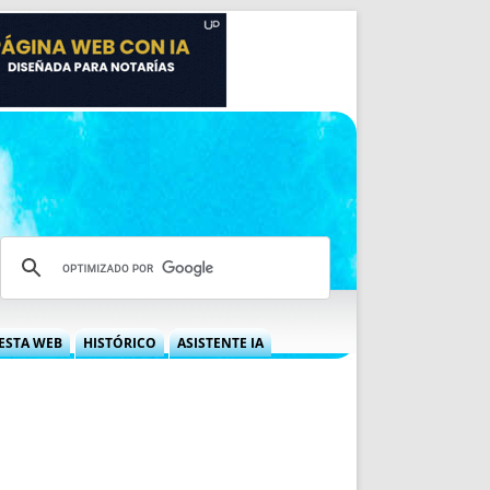
ESTA WEB
HISTÓRICO
ASISTENTE IA
A DGRN
QUÉ OFRECEMOS
 NIF
IDEARIO WEB
 LABORAL
QUIÉNES SOMOS
ÁBILES
HISTORIA