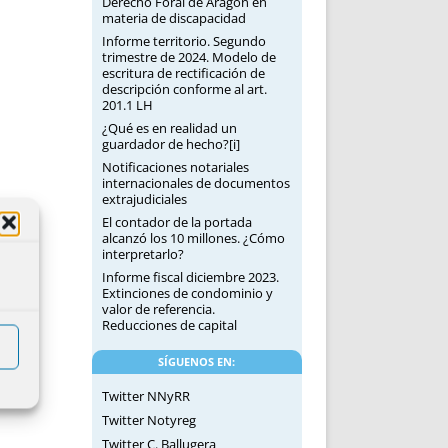
Derecho Foral de Aragón en
materia de discapacidad
Informe territorio. Segundo
trimestre de 2024. Modelo de
escritura de rectificación de
descripción conforme al art.
201.1 LH
¿Qué es en realidad un
guardador de hecho?[i]
Notificaciones notariales
internacionales de documentos
extrajudiciales
El contador de la portada
alcanzó los 10 millones. ¿Cómo
interpretarlo?
Informe fiscal diciembre 2023.
Extinciones de condominio y
valor de referencia.
Reducciones de capital
SÍGUENOS EN:
Twitter NNyRR
Twitter Notyreg
Twitter C. Ballugera