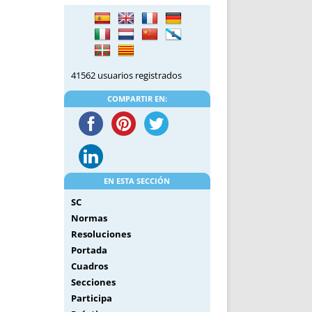
DE INICIO
PREMIO NYR
VORITOS
CONVENCIONES ANUALES
A IRPF
NUEVA ETAPA
AS
POLÍTICA DE PRIVACIDAD
41562 usuarios registrados
IJUELAS
AVISO LEGAL
POTECA
REPORTAR INCIDENCIA
COMPARTIR EN:
PERES
LOGOTIPO
CES
ENTREVISTAS
SONRISA
ENVÍA CORREO
EN ESTA SECCIÓN
CANALES DE VÍDEO
SC
Normas
Resoluciones
Portada
Cuadros
Secciones
Participa