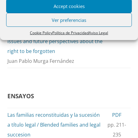
búsqueda en Internet: Cuestiones
pp. 181-
Accept cookies
actuales y perspectivas de futuro acerca
209
Ver preferencias
del derecho al olvido / Data protection
and Internet search engines: current
Cookie Policy
Política de Privacidad
Aviso Legal
issues and future perspectives about the
right to be forgotten
Juan Pablo Murga Fernández
ENSAYOS
Las familias reconstituidas y la sucesión
PDF
a título legal / Blended families and legal
pp. 211-
succesion
235