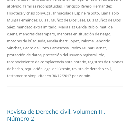
al olvido
,
familias reconstituidas
,
Francisco Rivero Hernández
,
Hipoteca y crisis conyugal
,
Inmaculada Espiñeira Soto
,
Juan Pablo
Murga Fernández
,
Luis F. Muñoz de Dios Sáez
,
Luis Muñoz de Dios
Sáez
,
mandato extralimitado
,
María Paz García Rubio
,
matilde
cuena
,
menores desamparo
,
menores en situación de riesgo
,
motores de búsqueda
,
Noelia Ibarz López
,
Paloma Saborido
Sánchez
,
Pedro del Pozo Carrascosa
,
Pedro Munar Bernat
,
protección de datos
,
protección del usuario registral
,
rdc
,
reconocimiento de complacencia ante notario
,
registros de uniones
de hecho
,
regulación legal del Bitcoin
,
revista de derecho civil
,
testamento simpliciter
en
30/12/2017
por
Admin
.
Revista de Derecho civil. Volumen III.
Número 2