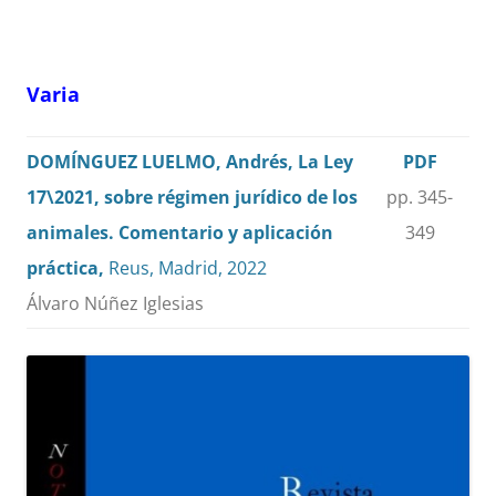
Varia
DOMÍNGUEZ LUELMO, Andrés, La Ley
PDF
17\2021, sobre régimen jurídico de los
pp. 345-
animales. Comentario y aplicación
349
práctica,
Reus, Madrid, 2022
Álvaro Núñez Iglesias