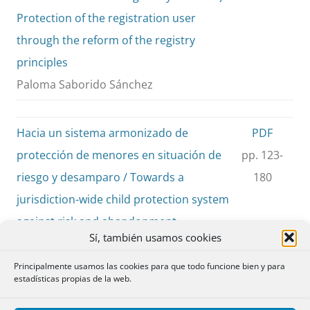
Protection of the registration user
through the reform of the registry
principles
Paloma Saborido Sánchez
Hacia un sistema armonizado de
PDF
protección de menores en situación de
pp. 123-
riesgo y desamparo / Towards a
180
jurisdiction-wide child protection system
against risk and abandonment
Sí, también usamos cookies
Cristina Argelich Comelles
Principalmente usamos las cookies para que todo funcione bien y para
estadísticas propias de la web.
La protección de datos y los motores de
PDF