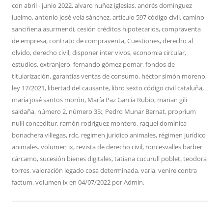
con
abril - junio 2022
,
alvaro nuñez iglesias
,
andrés domínguez
luelmo
,
antonio josé vela sánchez
,
artículo 597 código civil
,
camino
sanciñena asurmendi
,
cesión créditos hipotecarios
,
compraventa
de empresa
,
contrato de compraventa
,
Cuestiones
,
derecho al
olvido
,
derecho civil
,
disponer inter vivos
,
economia circular
,
estudios
,
extranjero
,
fernando gómez pomar
,
fondos de
titularización
,
garantías ventas de consumo
,
héctor simón moreno
,
ley 17/2021
,
libertad del causante
,
libro sexto código civil cataluña
,
maría josé santos morón
,
María Paz García Rubio
,
marian gili
saldaña
,
número 2
,
número 35;
,
Pedro Munar Bernat
,
proprium
nulli conceditur
,
ramón rodríguez montero
,
raquel dominica
bonachera villegas
,
rdc
,
regimen juridico animales
,
régimen jurídico
animales. volumen ix
,
revista de derecho civil
,
roncesvalles barber
cárcamo
,
sucesión bienes digitales
,
tatiana cucurull poblet
,
teodora
torres
,
valoración legado cosa determinada
,
varia
,
venire contra
factum
,
volumen ix
en
04/07/2022
por
Admin
.