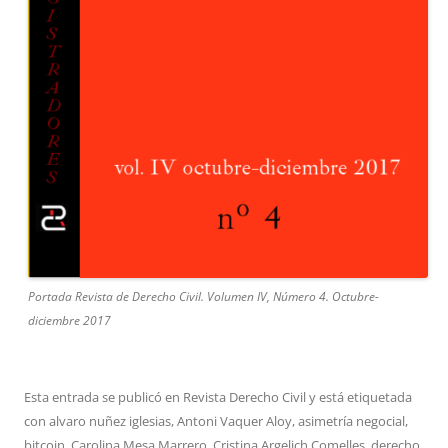
Portada Revista de Derecho Civil. Volumen IV, Número 4. Octubre-
diciembre 2017
Esta entrada se publicó en
Revista Derecho Civil
y está etiquetada
con
alvaro nuñez iglesias
,
Antoni Vaquer Aloy
,
asimetría negocial
,
bitcoin
,
Carolina Mesa Marrero
,
Cristina Argelich Comelles
,
derecho