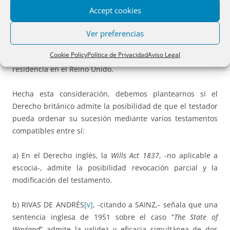
caso, las normas de conflicto del Derecho británico no nos
Accept cookies
permitirían determinar que ordenamiento británico sería
aplicable en virtud de dicha elección de ley. SANCHEZ
Ver preferencias
LORENZO
[iv]
, propone acudir en estos casos, bien al
Cookie Policy
Política de Privacidad
Aviso Legal
domicile
de origen o bien al correspondiente a su última
residencia en el Reino Unido.
Hecha esta consideración, debemos plantearnos si el
Derecho británico admite la posibilidad de que el testador
pueda ordenar su sucesión mediante varios testamentos
compatibles entre sí:
a) En el Derecho inglés, la
Wills Act 1837
, -no aplicable a
escocia-, admite la posibilidad revocación parcial y la
modificación del testamento.
b) RIVAS DE ANDRÉS
[v]
, -citando a SAINZ,- señala que una
sentencia inglesa de 1951 sobre el caso “
The State of
Wayland
” admite la validez y eficacia simultánea de dos