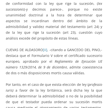
de conformidad con la ley que rige la sucesión, (
lex
successionis
)-y decimos parece-, porque no existe
unanimidad doctrinal a la hora de determinar que
aspectos se incardinan dentro del ámbito de la
admisibilidad y validez material del testamento (art 24) y
de la ley que rige la sucesión (art 23), cuestión cuyo
análisis excede del propósito de estas líneas.
CUEVAS DE ALDASORO
[ii]
, -citando a GANCEDO DEL PINO,-
destaca que el Formulario V sobre el certificado sucesorio
europeo, aprobado por el
Reglamento de Ejecución UE
número 1329/2014, de 9 de diciembre
, admite coexistencia
de dos o más disposiciones mortis causa válidas.
Por tanto, en el caso de que exista elección de ley (
professio
iuris)
a favor de la ley británica, será dicha ley la que
deberá determinar la admisibilidad o no de la posibilidad
de que el testador pueda ordenar su sucesión mortis
causa mediante el otorgamiento de varios testamentos,