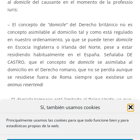
al
domicile
del causante en el momento de la professio
iuris:
– El concepto de
“domicile”
del Derecho británico no es
concepto asimilable al domicilio tal y como está regulado
en nuestro ordenamiento, ya que se puede tener
domicile
en Escocia Inglaterra o Irlanda del Norte, pese a estar
residiendo habitualmente en el España. Señalaba DE
CASTRO, que el concepto de
domicile
se asimilaba al
domicilio en el Derecho romano, que no se perdía aunque
se residiese fuera de Roma siempre que existiese un
animus revertendi
– El
domicile
tampoco está limitado al Reino Unido, ya que,
Sí, también usamos cookies
conforme al Derecho británico se puede tener el
domicile
en un país extranjero. Este supuesto podría plantear
Principalmente usamos las cookies para que todo funcione bien y para
problemas en el caso de
professio iuris
o elección de la ley
estadísticas propias de la web.
británica por un nacional británico residente en España
que tenga su
domicile
en nuestro país, ya que, en este