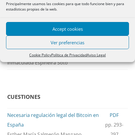
Carolina Mesa Marrero
Principalmente usamos las cookies para que todo funcione bien y para
estadísticas propias de la web.
El testamento «simpliciter» / Brief outline
PDF
Accept cookies
of the testament «simpliciter» or limited
pp. 283-
Ver preferencias
to the property of the deceased in a
291
State
Cookie Policy
Política de Privacidad
Aviso Legal
Inmaculada Espiñeira Soto
CUESTIONES
Necesaria regulación legal del Bitcoin en
PDF
España
pp. 293-
Esther María Salmerón Manzano
297