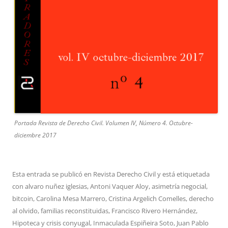
Portada Revista de Derecho Civil. Volumen IV, Número 4. Octubre-
diciembre 2017
Esta entrada se publicó en
Revista Derecho Civil
y está etiquetada
con
alvaro nuñez iglesias
,
Antoni Vaquer Aloy
,
asimetría negocial
,
bitcoin
,
Carolina Mesa Marrero
,
Cristina Argelich Comelles
,
derecho
al olvido
,
familias reconstituidas
,
Francisco Rivero Hernández
,
Hipoteca y crisis conyugal
,
Inmaculada Espiñeira Soto
,
Juan Pablo