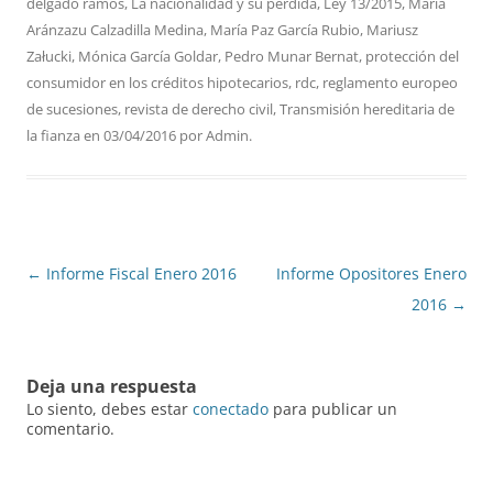
delgado ramos
,
La nacionalidad y su pérdida
,
Ley 13/2015
,
María
Aránzazu Calzadilla Medina
,
María Paz García Rubio
,
Mariusz
Załucki
,
Mónica García Goldar
,
Pedro Munar Bernat
,
protección del
consumidor en los créditos hipotecarios
,
rdc
,
reglamento europeo
de sucesiones
,
revista de derecho civil
,
Transmisión hereditaria de
la fianza
en
03/04/2016
por
Admin
.
Navegación
←
Informe Fiscal Enero 2016
Informe Opositores Enero
de
2016
→
entradas
Deja una respuesta
Lo siento, debes estar
conectado
para publicar un
comentario.