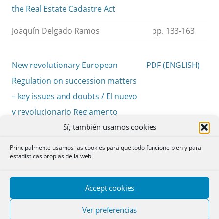
the Real Estate Cadastre Act
Joaquín Delgado Ramos
pp. 133-163
New revolutionary European
PDF (ENGLISH)
Regulation on succession matters
– key issues and doubts / El nuevo
y revolucionario Reglamento
Sí, también usamos cookies
Europeo de Sucesiones.
Cuestiones clave y dudas
Principalmente usamos las cookies para que todo funcione bien y para
estadísticas propias de la web.
Mariusz Załucki
pp. 165-176
Accept cookies
Consideraciones acerca de la
PDF
Ver preferencias
administración de participaciones