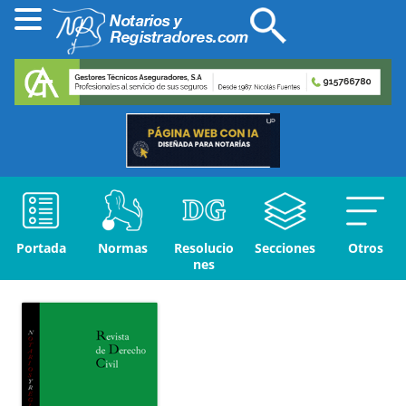
Portada
Normas
Resolucio
Secciones
Otros
nes