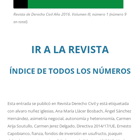
Revista de Derecho Civil Año 2016. Volumen III, número 1 (número 9
en total).
IR A LA REVISTA
ÍNDICE DE TODOS LOS NÚMEROS
Esta entrada se publicó en
Revista Derecho Civil
y está etiquetada
con
alvaro nuñez iglesias
,
Ana María Llácer Bosbach
,
Ángel Sánchez
Hernández
,
asimetría negocial
,
autonomía y heteronomía
,
Carmen
Arija Soutullo
,
Carmen Jerez Delgado
,
Directiva 2014/17/UE
,
Ernesto
Capobianco
,
fianza
,
fondos de inversión en usufructo
,
joaquin