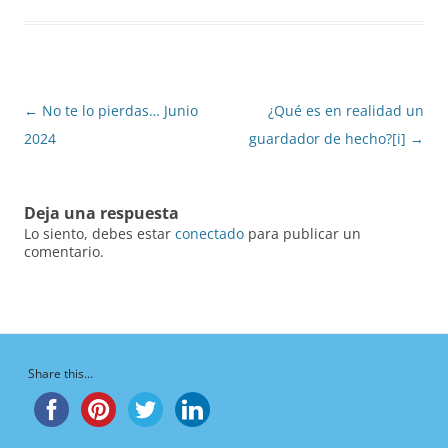
Navegación
←
No te lo pierdas… Junio
¿Qué es en realidad un
de
2024
guardador de hecho?[i]
→
entradas
Deja una respuesta
Lo siento, debes estar
conectado
para publicar un
comentario.
Share this...