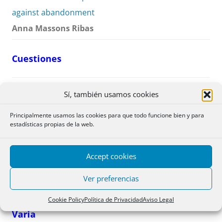
against abandonment
Anna Massons Ribas
Cuestiones
La inscripción en el Registro Civil de
PDF
Sí, también usamos cookies
documentos públicos sobre medidas
pp. 287-
Principalmente usamos las cookies para que todo funcione bien y para
de apoyo a las personas con
290
estadísticas propias de la web.
discapacidad y la inscripción en el
Registro de la Propiedad de actos o
Accept cookies
contratos de dichas personas
Ver preferencias
Ana María Valle Tejada
Cookie Policy
Política de Privacidad
Aviso Legal
Varia