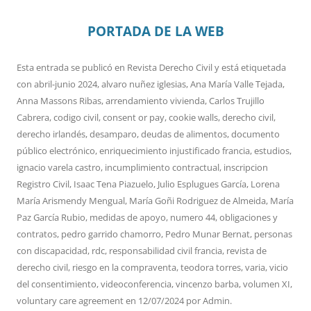
PORTADA DE LA WEB
Esta entrada se publicó en
Revista Derecho Civil
y está etiquetada
con
abril-junio 2024
,
alvaro nuñez iglesias
,
Ana María Valle Tejada
,
Anna Massons Ribas
,
arrendamiento vivienda
,
Carlos Trujillo
Cabrera
,
codigo civil
,
consent or pay
,
cookie walls
,
derecho civil
,
derecho irlandés
,
desamparo
,
deudas de alimentos
,
documento
público electrónico
,
enriquecimiento injustificado francia
,
estudios
,
ignacio varela castro
,
incumplimiento contractual
,
inscripcion
Registro Civil
,
Isaac Tena Piazuelo
,
Julio Esplugues García
,
Lorena
María Arismendy Mengual
,
María Goñi Rodriguez de Almeida
,
María
Paz García Rubio
,
medidas de apoyo
,
numero 44
,
obligaciones y
contratos
,
pedro garrido chamorro
,
Pedro Munar Bernat
,
personas
con discapacidad
,
rdc
,
responsabilidad civil francia
,
revista de
derecho civil
,
riesgo en la compraventa
,
teodora torres
,
varia
,
vicio
del consentimiento
,
videoconferencia
,
vincenzo barba
,
volumen XI
,
voluntary care agreement
en
12/07/2024
por
Admin
.