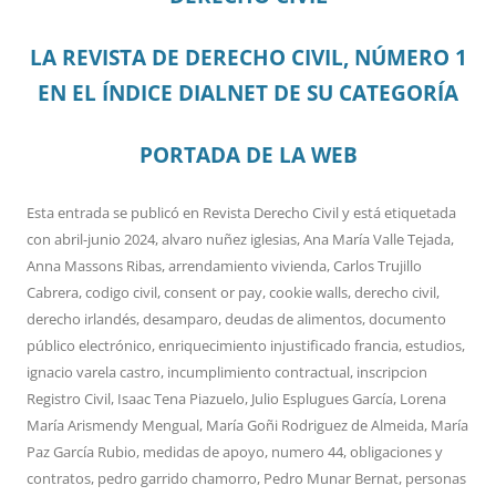
LA REVISTA DE DERECHO CIVIL, NÚMERO 1
EN EL ÍNDICE DIALNET DE SU CATEGORÍA
PORTADA DE LA WEB
Esta entrada se publicó en
Revista Derecho Civil
y está etiquetada
con
abril-junio 2024
,
alvaro nuñez iglesias
,
Ana María Valle Tejada
,
Anna Massons Ribas
,
arrendamiento vivienda
,
Carlos Trujillo
Cabrera
,
codigo civil
,
consent or pay
,
cookie walls
,
derecho civil
,
derecho irlandés
,
desamparo
,
deudas de alimentos
,
documento
público electrónico
,
enriquecimiento injustificado francia
,
estudios
,
ignacio varela castro
,
incumplimiento contractual
,
inscripcion
Registro Civil
,
Isaac Tena Piazuelo
,
Julio Esplugues García
,
Lorena
María Arismendy Mengual
,
María Goñi Rodriguez de Almeida
,
María
Paz García Rubio
,
medidas de apoyo
,
numero 44
,
obligaciones y
contratos
,
pedro garrido chamorro
,
Pedro Munar Bernat
,
personas