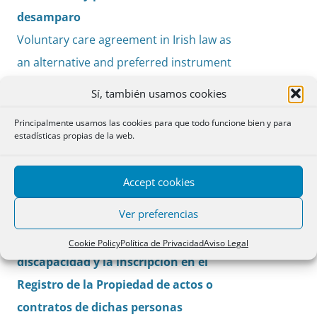
desamparo
Voluntary care agreement in Irish law as
an alternative and preferred instrument
against abandonment
Sí, también usamos cookies
Anna Massons Ribas
Principalmente usamos las cookies para que todo funcione bien y para
estadísticas propias de la web.
Cuestiones
Accept cookies
La inscripción en el Registro Civil de
PDF
Ver preferencias
documentos públicos sobre medidas
pp. 287-
de apoyo a las personas con
290
Cookie Policy
Política de Privacidad
Aviso Legal
discapacidad y la inscripción en el
Registro de la Propiedad de actos o
contratos de dichas personas