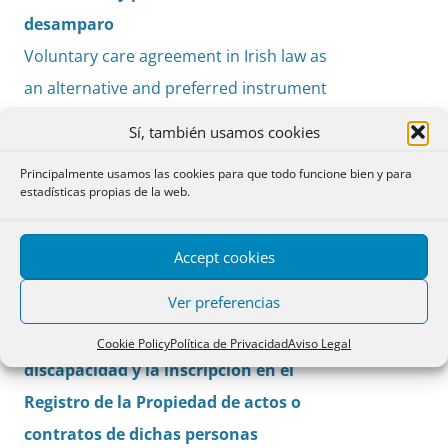
desamparo
Voluntary care agreement in Irish law as
an alternative and preferred instrument
against abandonment
Sí, también usamos cookies
Anna Massons Ribas
Principalmente usamos las cookies para que todo funcione bien y para
estadísticas propias de la web.
Cuestiones
Accept cookies
La inscripción en el Registro Civil de
PDF
Ver preferencias
documentos públicos sobre medidas
pp. 287-
de apoyo a las personas con
290
Cookie Policy
Política de Privacidad
Aviso Legal
discapacidad y la inscripción en el
Registro de la Propiedad de actos o
contratos de dichas personas