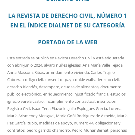
LA REVISTA DE DERECHO CIVIL, NÚMERO 1
EN EL ÍNDICE DIALNET DE SU CATEGORÍA
PORTADA DE LA WEB
Esta entrada se publicó en
Revista Derecho Civil
y está etiquetada
con
abril-junio 2024
,
alvaro nuñez iglesias
,
Ana María Valle Tejada
,
Anna Massons Ribas
,
arrendamiento vivienda
,
Carlos Trujillo
Cabrera
,
codigo civil
,
consent or pay
,
cookie walls
,
derecho civil
,
derecho irlandés
,
desamparo
,
deudas de alimentos
,
documento
público electrónico
,
enriquecimiento injustificado francia
,
estudios
,
ignacio varela castro
,
incumplimiento contractual
,
inscripcion
Registro Civil
,
Isaac Tena Piazuelo
,
Julio Esplugues García
,
Lorena
María Arismendy Mengual
,
María Goñi Rodriguez de Almeida
,
María
Paz García Rubio
,
medidas de apoyo
,
numero 44
,
obligaciones y
contratos
,
pedro garrido chamorro
,
Pedro Munar Bernat
,
personas