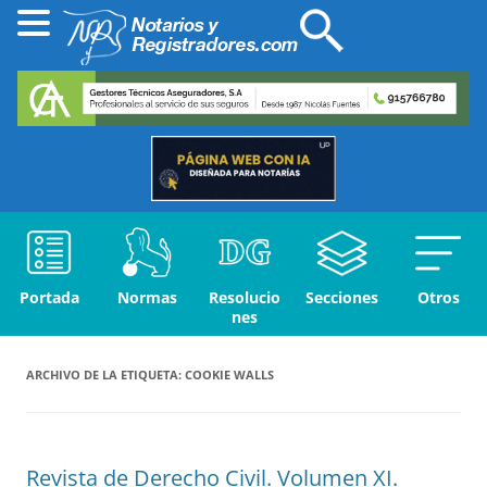
Portada
Normas
Resolucio
Secciones
Otros
nes
ARCHIVO DE LA ETIQUETA:
COOKIE WALLS
Revista de Derecho Civil. Volumen XI.